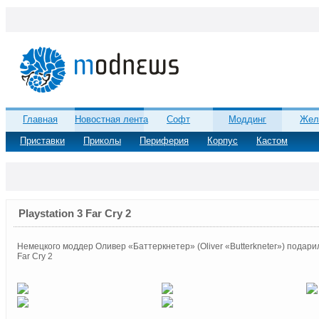
Главная
Новостная лента
Софт
Моддинг
Жел
Приставки
Приколы
Периферия
Корпус
Кастом
Playstation 3 Far Cry 2
Немецкого моддер Оливер «Баттеркнетер» (Oliver «Butterkneter») подарил
Far Cry 2