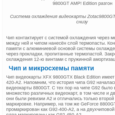
Система охлаждения видеокарты Zotac9800GT A
снизу
Чип контактирует с системой охлаждения через м
между ней и чипом нанесён слой термопасты. Кон
памяти с алюминиевой основой системы охлажде
через прокладки, пропитанные термопастой. Зак
охлаждения 12-ю винтами с пружинной амортизац
Чип и микросхемы памяти
Чип видеокарты XFX 9800GTX Black Edition имеет
420-A2. Напомним, что история чипа G92 началас
видеокарты 8800GT. С тех пор на чипе G92 было
множество различных видеокарт, в том числе и д
они были ревизии A2 и отличались только второй
маркировке. Например, на том же GeForce 8800G
промаркирован как G92-400-A2, а на двухчипово
ядра маркированы как G92-450-A2.