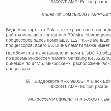
Видеочип Zotac9800GT AMP! Edit
Видеочип карты от Zotac также разогнан на заводе
работы меньше и составляет 700Мгц. Унифициро
процессоров здесь поменьше, 112, также меньше 
процессоров, всего 56. Шина памяти также имеет 
На обеих платах установлена память GDDR3 об
по восемь микросхем памяти Samsung K4J52324Q
объёмом по 64Мб. Микросхемы расположены вокр
процессора.
Микросхемы памяти XFX 9800GTX Blac