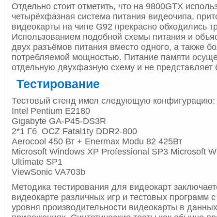
Отдельно стоит отметить, что на 9800GTX исполь
четырёхфазная система питания видеочипа, прито
видеокарты на чипе G92 прекрасно обходились т
Использованием подобной схемы питания и объя
двух разъёмов питания вместо одного, а также б
потребляемой мощностью. Питание памяти осуще
отдельную двухфазную схему и не представляет 
Тестирование
Тестовый стенд имел следующую конфигурацию:
Intel Pentium E2180
Gigabyte GA-P45-DS3R
2*1 Гб OCZ Fatal1ty DDR2-800
Aerocool 450 Вт + Enermax Modu 82 425Вт
Microsoft Windows XP Professional SP3 Microsoft W
Ultimate SP1
ViewSonic VA703b
Методика тестирования для видеокарт заключаетс
видеокарте различных игр и тестовых программ с
уровня производительности видеокарты в данных