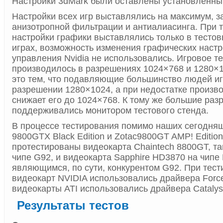
Настройки 3dMark были оставлены установленны
Настройки всех игр выставлялись на максимум, 
анизотропной фильтрации и антиалиасинга. При 
настройки графики выставлялись только в тесто
играх, возможность изменения графических настр
управления Nvidia не использовались. Игровое т
производилось в разрешениях 1024×768 и 1280×
это тем, что подавляющие большинство людей иг
разрешении 1280×1024, а при недостатке произв
снижает его до 1024×768. К тому же большие раз
поддерживались монитором тестового стенда.
В процессе тестирования помимо наших сегодня
9800GTX Black Edition и Zotac9800GT AMP! Editio
протестированы видеокарта Chaintech 8800GT, та
чипе G92, и видеокарта Sapphire HD3870 на чипе
являющимся, по сути, конкурентом G92. При тес
видеокарт NVIDIA использовались драйвера Forc
видеокарты ATI использовались драйвера Catalyst
Результаты тестов