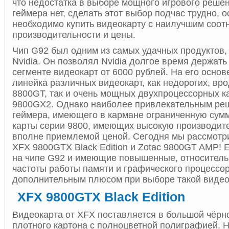
что недостатка в выборе мощного игрового реше
геймера нет, сделать этот выбор подчас трудно, 
необходимо купить видеокарту с наилучшим соо
производительности и цены.
Чип G92 был одним из самых удачных продуктов
Nvidia. Он позволял Nvidia долгое время держать
сегменте видеокарт от 6000 рублей. На его осно
линейка различных видеокарт, как недорогих, вр
8800GT, так и очень мощных двухпроцессорных к
9800GX2. Однако наиболее привлекательным ре
геймера, имеющего в кармане ограниченную сум
карты серии 9800, имеющих высокую производит
вполне приемлемой ценой. Сегодня мы рассмот
XFX 9800GTX Black Edition и Zotac 9800GT AMP! E
на чипе G92 и имеющие повышенные, относитель
частоты работы памяти и графического процессор
дополнительным плюсом при выборе такой видео
XFX 9800GTX Black Edition
Видеокарта от XFX поставляется в большой чёрно
плотного картона с полноцветной полиграфией. 