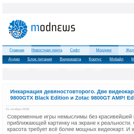
Главная
Новостная лента
Софт
Моддинг
Жел
Аудио
Блок питания
Видеокарта
Корпус
Мобайл
М
Периферия
Платформа
Процессор
Сеть
Инкарнация девяностовторого. Две видеокар
9800GTX Black Edition и Zotac 9800GT AMP! Ed
31 октября 2008
Современные игры немыслимы без красивейшей г
приближающей картинку на экране к реальности.
красота требует всё более мощных видеокарт. И х