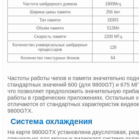
Частота шейдерного домена
1900Мгц
Ширина шины памяти
256 бит
Тип памяти
DDR3
Объём памяти
512Мб
Скорость памяти
2200 МГц
Количество универсальных шейдерных
128
процессоров
Количество текстурных блоков
64
Частоты работы чипов и памяти значительно под
стандартных значений 600 (для 9800GT) и 675 МГ
что позволяет предположить значительную прибав
работы в графических приложениях. Остальные х
отличаются от стандартных характеристик видео
9800GTX.
Система охлаждения
На карте 9800GTX установлена двуслотовая, раз
специально для мощных видеокарт система охла