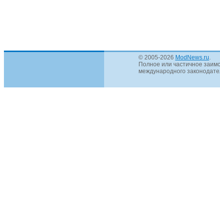
© 2005-2026
ModNews.ru
.
Полное или частичное заимс
международного законодател