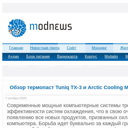
Главная
Новостная лента
Софт
Моддинг
Жел
Аудио
Блок питания
Видеокарта
Корпус
Мобайл
М
Периферия
Платформа
Процессор
Сеть
Обзор термопаст Tuniq TX-3 и Arctic Cooling 
7 октября 2009
Современные мощные компьютерные системы тр
эффективности систем охлаждения, что в свою о
появлению все новых продуктов, призванных ох
компьютера. Борьба идет буквально за каждый г