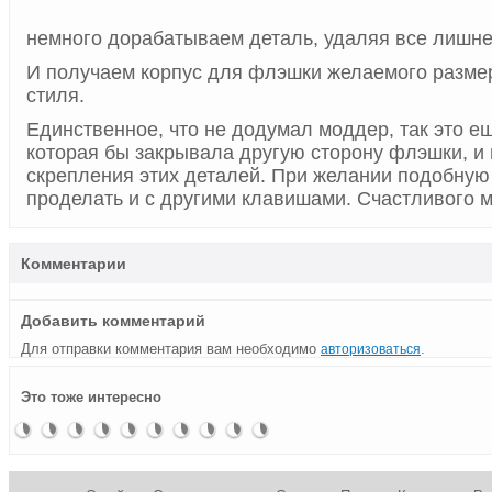
немного дорабатываем деталь, удаляя все лиш
И получаем корпус для флэшки желаемого разме
стиля.
Единственное, что не додумал моддер, так это е
которая бы закрывала другую сторону флэшки, и
скрепления этих деталей. При желании подобну
проделать и с другими клавишами. Счастливого 
Комментарии
Добавить комментарий
Для отправки комментария вам необходимо
.
авторизоваться
Флэшкой
Моддинг-
Делайте
USB
Cтимпанк-
Сугубо
Флэшка
Флэшки
Ninja
Криптекс
Это тоже интересно
может
стимпанк
ставку на
флэшка-
флэшка
функциональный
Imation.
кусок
Kunai:
–
быть что
флэшка
флэшку
стикер
комплекс,
Гигабайты
флэшка
моддинг-
угодно…
или
с ноготок
для
флешка
многосторонний
настоящего
от
модинг
ниндзя
Леонардо
да Винчи