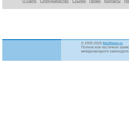
О сайте
Сотрудничество
Ссылки
Промо
Контакты
Ре
© 2005-2026
ModNews.ru
.
Полное или частичное заимс
международного законодател