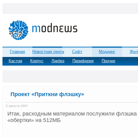
Главная
Новостная лента
Софт
Моддинг
Жел
Кастом
Корпус
Ликбез
Периферия
Прочее
Проект «Приткни флэшку»
2 августа 2007
Итак, расходным материалом послужили флэшка
«обертки» на 512MБ