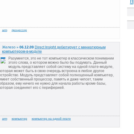
п
Железо »
06.12.09
Direct Insight дебютирует с миниатюрным
компьютером-в-модуле
Разумеется, это не тот компьютер в классическом понимании
этого слова, о котором можно было бы подумать. Данный
модуль представляет собой систему на одной плате-модуле,
которая может быть в свою очередь встроена в любое другое
устройство. Модуль представляет собой полноценный компьютер,
имеет собственный процессор, память и даже чипсет, таким
образом, ему ничего не нужно для начала работы кроме базы,
которая соединяет его с периферией.