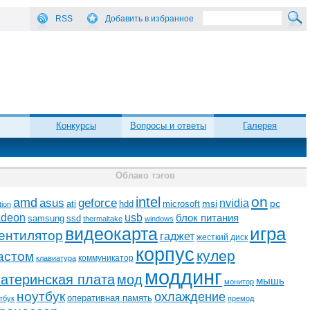
RSS
Добавить в избранное
Конкурсы
Вопросы и ответы
Галерея
Облако тэгов
on
intel
amd
asus
geforce
nvidia
ati
microsoft
msi
pc
hdd
tion
adeon
usb
блок питания
ssd
samsung
thermaltake
windows
видеокарта
игра
ентилятор
гаджет
жесткий диск
корпус
кулер
астом
коммуникатор
клавиатура
моддинг
атеринская плата
мод
мышь
монитор
ноутбук
охлаждение
оперативная память
тбук
премод