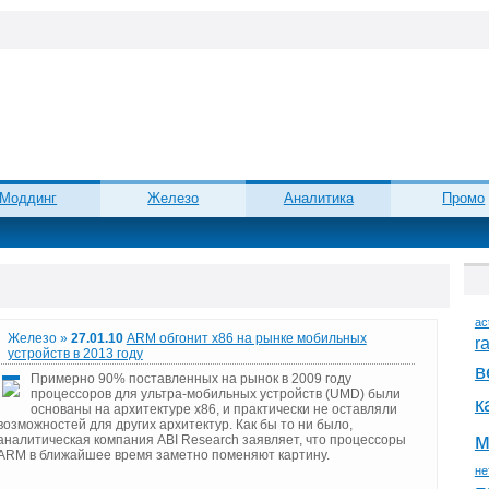
Моддинг
Железо
Аналитика
Промо
ac
Железо »
27.01.10
ARM обгонит x86 на рынке мобильных
r
устройств в 2013 году
в
Примерно 90% поставленных на рынок в 2009 году
процессоров для ультра-мобильных устройств (UMD) были
к
основаны на архитектуре x86, и практически не оставляли
возможностей для других архитектур. Как бы то ни было,
м
аналитическая компания ABI Research заявляет, что процессоры
ARM в ближайшее время заметно поменяют картину.
не