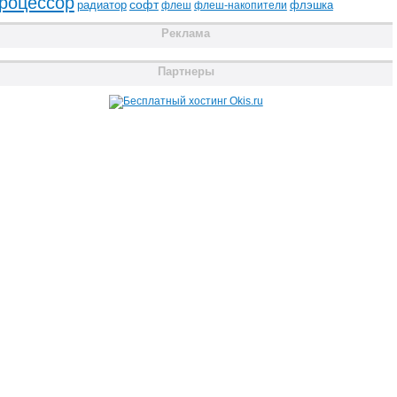
роцессор
радиатор
софт
флэшка
флеш
флеш-накопители
Реклама
Партнеры