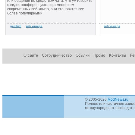
или общения по средством чата. Что уж говорить
о видео конференциях с применением
современных веб-камер, они становятся все
более популярными.
О сайте
Сотрудничество
Ссылки
Промо
Контакты
Ре
© 2005-2026
ModNews.ru
.
Полное или частичное заимс
международного законодател