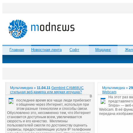
Главная
Новостная лента
Софт
Моддинг
Жел
Мультимедиа »
11.04.11
Gembird CAM68UC
Мультимедиа »
29
стильная веб-камера или мягкая игрушка?
Webcam
В
На этот раз 
последнее время все чаще люди прибегают
представляетс
к общению через Интернет, используя при
Snipa» — веб-
этом разные технологии и способы связи.
Webcam. В её функ
Обусловлено это, несомненно тем, что Интернет
передача изображе
становится доступным всем, увеличивается
скорость и его качество. Миллионы
пользователей смогли по достоинству оценить
сервисы, предоставляющие услуги IP телефонии