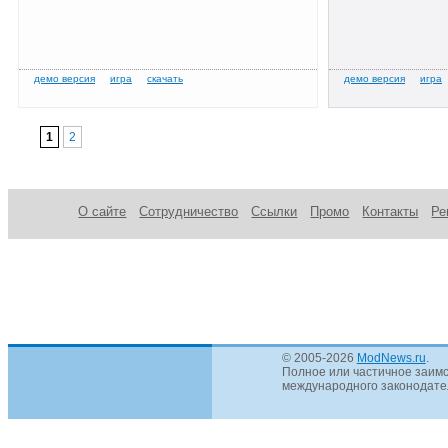
1
2
О сайте
Сотрудничество
Ссылки
Промо
Контакты
Ре
© 2005-2026
ModNews.ru
.
Полное или частичное заимс
международного законодател