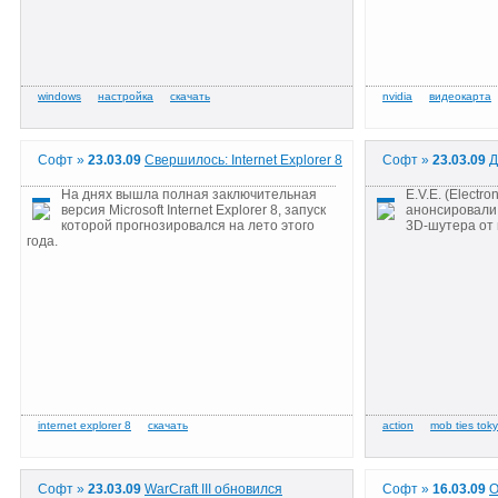
Софт »
23.03.09
Свершилось: Internet Explorer 8
Софт »
23.03.09
Д
На днях вышла полная заключительная
E.V.E. (Electro
версия Microsoft Internet Explorer 8, запуск
анонсировали
которой прогнозировался на лето этого
3D-шутера от 
года.
Софт »
23.03.09
WarCraft III обновился
Софт »
16.03.09
О