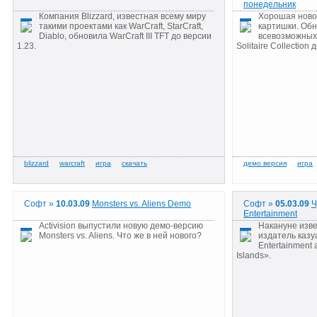
понедельник
Компания Blizzard, известная всему миру
Хорошая ново
такими проектами как WarCraft, StarCraft,
картишки. Об
Diablo, обновила WarCraft III TFT до версии
всевозможных
1.23.
Solitaire Collection 
Софт »
10.03.09
Monsters vs. Aliens Demo
Софт »
05.03.09
Ч
Entertainment
Activision выпустили новую демо-версию
Накануне изве
Monsters vs. Aliens. Что же в ней нового?
издатель казу
Entertainment
Islands».