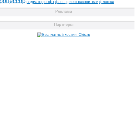
роцессор
радиатор
софт
флэшка
флеш
флеш-накопители
Реклама
Партнеры