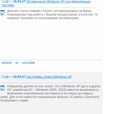
Софт »
26.05.07
Оптимизация Windows XP под двухядерные
системы
Данная статья поможет понять оптимизирована ли Ваша
операционка под работу с Вашим процессором, а если нет, то
поможет произвести необходимую оптимизацию…
Софт »
26.05.07
Настройка служб в Windows XP
Наверняка далеко не все знают, что в Windows XP (да и в других
ОС семейства NT – Windows 2000, 2003) имеется возможность
включения и выключения системных и не очень системных
служб. Для этого имеется специальная консоль «Службы» (Services).
Разберемся с ними!