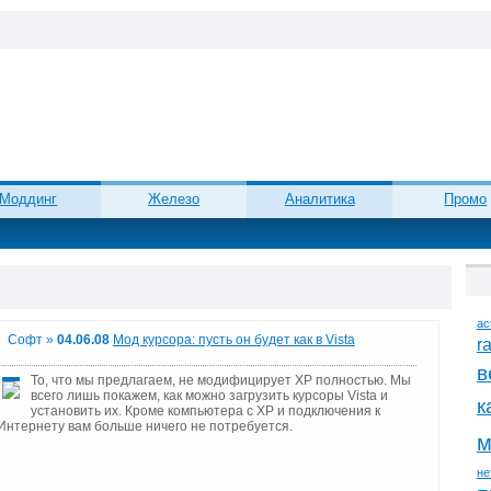
Моддинг
Железо
Аналитика
Промо
ac
Софт »
04.06.08
Мод курсора: пусть он будет как в Vista
r
в
То, что мы предлагаем, не модифицирует XP полностью. Мы
всего лишь покажем, как можно загрузить курсоры Vista и
к
установить их. Кроме компьютера с XP и подключения к
Интернету вам больше ничего не потребуется.
м
не