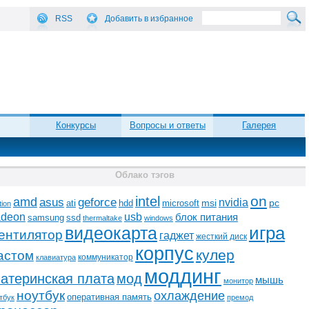
RSS
Добавить в избранное
Конкурсы
Вопросы и ответы
Галерея
Облако тэгов
on
intel
amd
asus
geforce
nvidia
ati
microsoft
msi
pc
hdd
tion
adeon
usb
блок питания
ssd
samsung
thermaltake
windows
видеокарта
игра
ентилятор
гаджет
жесткий диск
корпус
кулер
астом
коммуникатор
клавиатура
моддинг
атеринская плата
мод
мышь
монитор
ноутбук
охлаждение
оперативная память
тбук
премод