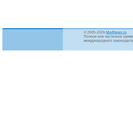
© 2005-2026
ModNews.ru
.
Полное или частичное заимс
международного законодател