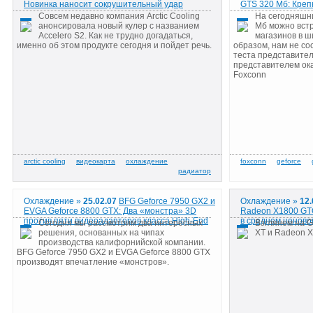
Новинка наносит сокрушительный удар
GTS 320 Мб: Креп
Совсем недавно компания Arctic Cooling
На сегодняшни
анонсировала новый кулер с названием
Мб можно вст
Accelero S2. Как не трудно догадаться,
магазинов в ш
именно об этом продукте сегодня и пойдет речь.
образом, нам не со
теста представител
представителем ок
Foxconn
Охлаждение »
25.02.07
BFG Geforce 7950 GX2 и
Охлаждение »
12.
EVGA Geforce 8800 GTX: Два «монстра» 3D
Radeon X1800 GTO
против пяти видеоадаптеров класса High-End
в среднем ценово
Сегодня мы рассмотрим два интересных
Взглянем на G
решения, основанных на чипах
XT и Radeon 
производства калифорнийской компании.
BFG Geforce 7950 GX2 и EVGA Geforce 8800 GTX
производят впечатление «монстров».