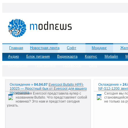
Главная
Новостная лента
Софт
Моддинг
Жел
Аудио
Блок питания
Видеокарта
Корпус
Мобайл
М
Периферия
Платформа
Процессор
Сеть
Охлаждение »
04.04.07
Evercool Bufallo HPFI-
Охлаждение »
24.
10025 — Яростный бык от Evercool для вашего
NF-S12-1200: вен
процессора
Компания Evercool представила кулер с
Сегодня мы по
названием Bufallo. Что представляет собой
становящейся 
новинка? Это нам и предстоит сегодня
не только за 
узнать.