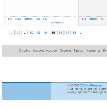
...
30
...
52
53
54
55
56
57
58
...
О сайте
Сотрудничество
Ссылки
Промо
Контакты
Ре
© 2005-2026
ModNews.ru
.
Полное или частичное заимс
международного законодател