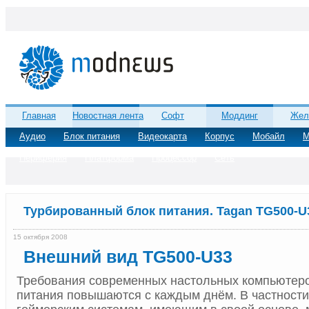
Главная
Новостная лента
Софт
Моддинг
Жел
Аудио
Блок питания
Видеокарта
Корпус
Мобайл
М
Периферия
Платформа
Процессор
Сеть
Турбированный блок питания. Tagan TG500-U
15 октября 2008
Внешний вид TG500-U33
Требования современных настольных компьютеро
питания повышаются с каждым днём. В частности 