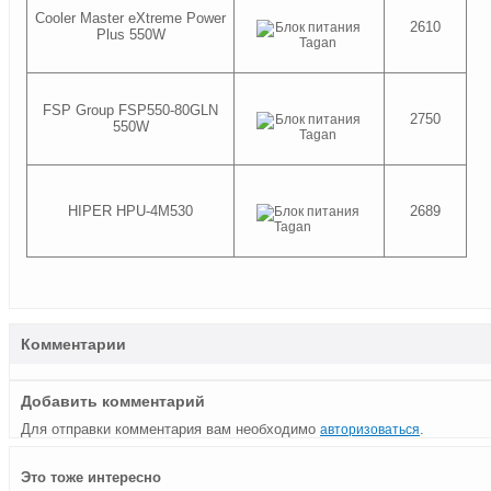
Cooler Master eXtreme Power
2610
Plus 550W
FSP Group FSP550-80GLN
2750
550W
HIPER HPU-4M530
2689
Комментарии
Добавить комментарий
Для отправки комментария вам необходимо
.
авторизоваться
Блок
ARCTIC
Блок
Выбор
Обзор
Выбор
Пирамида
Huntkey
Серия Z
Обзор
Это тоже интересно
питания
COOLING
питания
блока
блока
блока
Луксора
X7 800 —
от OCZ
Chieftec
Enermax
теперь
Lian-Li
питания
питания
питания
модульный
— блоки
CHP-