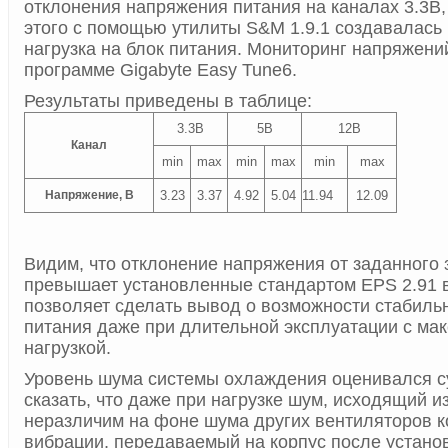
отклонения напряжения питания на каналах 3.3В,
этого с помощью утилиты S&M 1.9.1 создавалась
нагрузка на блок питания. Мониторинг напряжени
программе Gigabyte Easy Tune6.
Результаты приведены в таблице:
3.3В
5В
12В
Канал
min
max
min
max
min
max
Напряжение, В
3.23
3.37
4.92
5.04
11.94
12.09
Видим, что отклонение напряжения от заданного 
превышает установленные стандартом EPS 2.91 в
позволяет сделать вывод о возможности стабиль
питания даже при длительной эксплуатации с ма
нагрузкой.
Уровень шума системы охлаждения оценивался с
сказать, что даже при нагрузке шум, исходящий и
неразличим на фоне шума других вентиляторов к
вибрации, передаваемый на корпус после устано