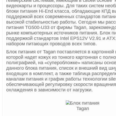
геймерским системам, имеющим в своей основе
видеокарты и процессоры. Для таких систем не
блоки питания Hi-End класса, обладающие КПД 
поддержкой всех современных стандартов питан
высокой стабильностью работы. Сегодня мы расс
питания TG500-U33 от фирмы Tagan, зарекоменд
рынке компьютерных источников питания. Блок п
поддержкой стандартов Intel EPS12V V2.91 и ATX1
набором питающих проводов всех типов.
Блок питания от Tagan поставляется в картонной 
которой надет кожух из тонкого картонная с полн
полиграфией, на «суперобложке» написаны осно
данного блока питания, список и внешний вид шн
входящих в комплект, а также таблица распреде
каналам питания и график работы технологии silen
обеспечивающей регулировку скорости вращения
охлаждения в зависимости от нагрузки.