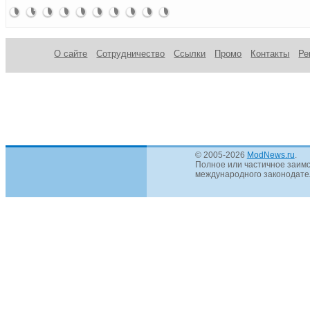
Modu
выпускает
PS-
для
Chieftec
блок
питания
450A,
82+.
и блоки
A750GB:
9600GT
CFT-750-
питания
экстра
APS-
Новая
питания!
мечта
14CS
качества
550C
эра
геймеров
завтра
О сайте
Сотрудничество
Ссылки
Промо
Контакты
Ре
© 2005-2026
ModNews.ru
.
Полное или частичное заимс
международного законодател