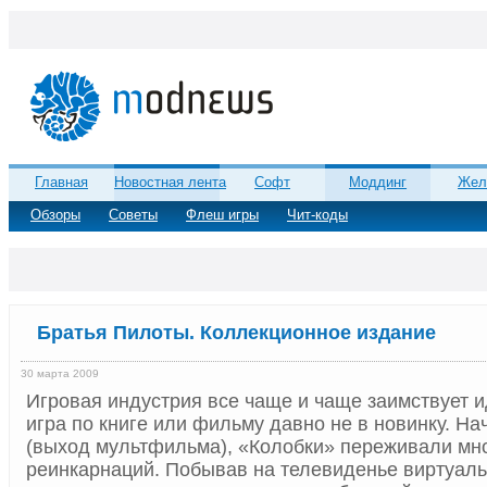
Главная
Новостная лента
Софт
Моддинг
Жел
Обзоры
Советы
Флеш игры
Чит-коды
Братья Пилоты. Коллекционное издание
30 марта 2009
Игровая индустрия все чаще и чаще заимствует ид
игра по книге или фильму давно не в новинку. На
(выход мультфильма), «Колобки» переживали мн
реинкарнаций. Побывав на телевиденье виртуал