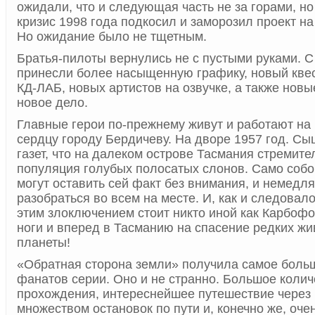
ожидали, что и следующая часть не за горами, н
кризис 1998 года подкосил и заморозил проект на
Но ожидание было не тщетным.
Братья-пилоты вернулись не с пустыми руками. С
принесли более насыщенную графику, новый кве
КД-ЛАБ, новых артистов на озвучке, а также нов
новое дело.
Главные герои по-прежнему живут и работают на
сердцу городу Бердичеву. На дворе 1957 год. Сы
газет, что на далеком острове Тасмания стремит
популяция голубых полосатых слонов. Само соб
могут оставить сей факт без внимания, и немедл
разобраться во всем на месте. И, как и следовало
этим злоключением стоит никто иной как Карбофос
ноги и вперед в Тасманию на спасение редких ж
планеты!
«Обратная сторона земли» получила самое боль
фанатов серии. Оно и не странно. Большое колич
прохождения, интереснейшее путешествие через 
множеством остановок по пути и, конечно же, оче