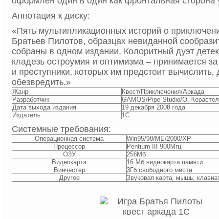
оформлен один в один как фронтальная сторона 
Аннотация к диску:
«Пять мультипликационных историй о приключе
Братьев Пилотов, образцах невиданной сообрази
собраны в одном издании. Колоритный дуэт дете
кладезь остроумия и оптимизма – принимается за
и преступники, которых им предстоит вычислить, 
обезвредить.»
Жанр
Квест/Приключения/Аркада
Разработчик
GAMOS/Pipe Studio/О. Корасте
Дата выхода издания
19 декабря 2008 года
Издатель
1С
Системные требования:
Операционная система
Win95/98/ME/2000/XP
Процессор
Pentium III 900Мгц
ОЗУ
256Мб
Видеокарта
16 Мб видеокарта памяти
Винчестер
3Гб свободного места
Другое
Звуковая карта, мышь, клавиа