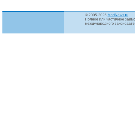
© 2005-2026
ModNews.ru
.
Полное или частичное заимс
международного законодател