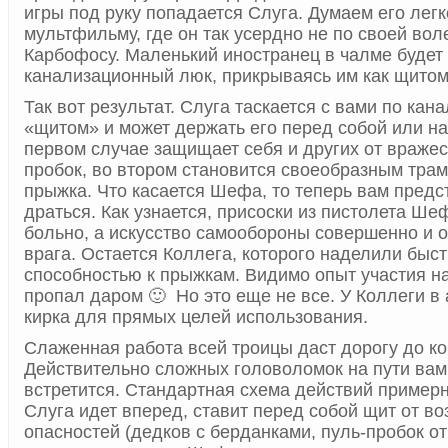
игры под руку попадается Слуга. Думаем его легк
мультфильму, где он так усердно не по своей вол
Карбофосу. Маленький иностранец в чалме будет 
канализационный люк, прикрываясь им как щитом
Так вот результат. Слуга таскается с вами по кан
«щитом» и может держать его перед собой или на
первом случае защищает себя и других от вражес
пробок, во втором становится своеобразным тра
прыжка. Что касается Шефа, то теперь вам предст
драться. Как узнается, присоски из пистолета Ше
больно, а искусство самообороны совершенно и 
врага. Остается Коллега, которого наделили быс
способностью к прыжкам. Видимо опыт участия н
пропал даром 🙂 Но это еще не все. У Коллеги в
кирка для прямых целей использования.
Слаженная работа всей троицы даст дорогу до ко
Действительно сложных головоломок на пути вам
встретится. Стандартная схема действий примерн
Слуга идет вперед, ставит перед собой щит от в
опасностей (дедков с берданками, пуль-пробок от 