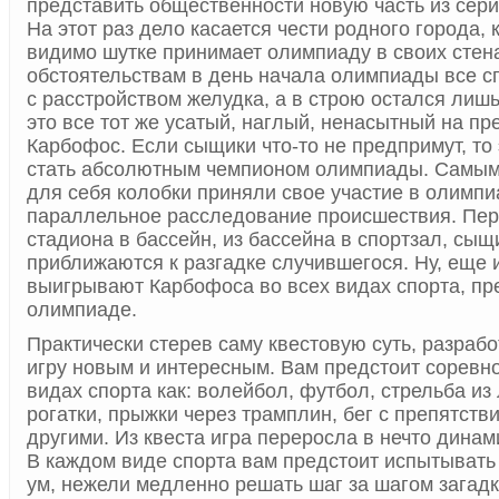
представить общественности новую часть из сери
На этот раз дело касается чести родного города, 
видимо шутке принимает олимпиаду в своих стен
обстоятельствам в день начала олимпиады все с
с расстройством желудка, а в строю остался лишь
это все тот же усатый, наглый, ненасытный на пр
Карбофос. Если сыщики что-то не предпримут, то
стать абсолютным чемпионом олимпиады. Самы
для себя колобки приняли свое участие в олимпи
параллельное расследование происшествия. Пер
стадиона в бассейн, из бассейна в спортзал, сыщ
приближаются к разгадке случившегося. Ну, еще 
выигрывают Карбофоса во всех видах спорта, пр
олимпиаде.
Практически стерев саму квестовую суть, разраб
игру новым и интересным. Вам предстоит соревно
видах спорта как: волейбол, футбол, стрельба из 
рогатки, прыжки через трамплин, бег с препятств
другими. Из квеста игра переросла в нечто динам
В каждом виде спорта вам предстоит испытывать
ум, нежели медленно решать шаг за шагом загадк