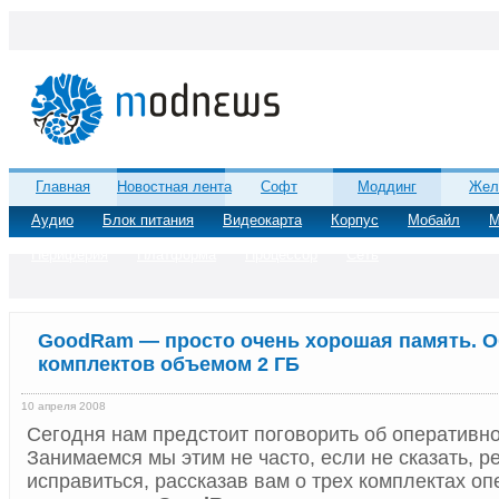
Главная
Новостная лента
Софт
Моддинг
Жел
Аудио
Блок питания
Видеокарта
Корпус
Мобайл
М
Периферия
Платформа
Процессор
Сеть
GoodRam — просто очень хорошая память. О
комплектов объемом 2 ГБ
10 апреля 2008
Сегодня нам предстоит поговорить об оперативно
Занимаемся мы этим не часто, если не сказать, р
исправиться, рассказав вам о трех комплектах о