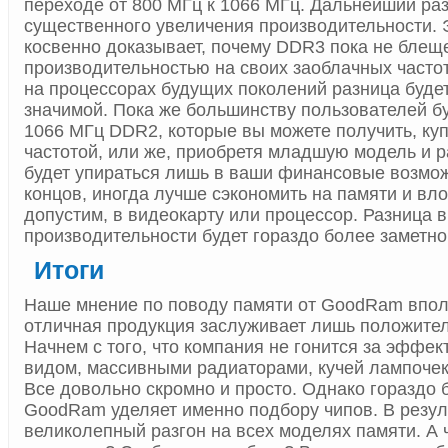
переходе от 800 МГц к 1066 МГц. Дальнейший раз
существенного увеличения производительности. Э
косвенно доказывает, почему DDR3 пока не бле
производительностью на своих заоблачных часто
на процессорах будущих поколений разница буде
значимой. Пока же большинству пользователей бу
1066 МГц DDR2, которые вы можете получить, куп
частотой, или же, приобретя младшую модель и р
будет упираться лишь в ваши финансовые возмож
концов, иногда лучше сэкономить на памяти и вло
допустим, в видеокарту или процессор. Разница в
производительности будет гораздо более заметно
Итоги
Наше мнение по поводу памяти от GoodRam впол
отличная продукция заслуживает лишь положител
Начнем с того, что компания не гонится за эффе
видом, массивными радиаторами, кучей лампочек
Все довольно скромно и просто. Однако гораздо
GoodRam уделяет именно подбору чипов. В резул
великолепный разгон на всех моделях памяти. А ч