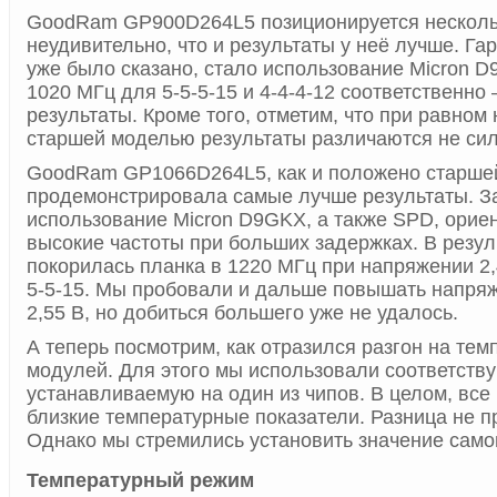
GoodRam GP900D264L5 позиционируется нескольк
неудивительно, что и результаты у неё лучше. Гар
уже было сказано, стало использование Micron 
1020 МГц для 5-5-5-15 и 4-4-4-12 соответственно
результаты. Кроме того, отметим, что при равном
старшей моделью результаты различаются не сил
GoodRam GP1066D264L5, как и положено старше
продемонстрировала самые лучше результаты. З
использование Micron D9GKX, а также SPD, орие
высокие частоты при больших задержках. В резул
покорилась планка в 1220 МГц при напряжении 2,4
5-5-15. Мы пробовали и дальше повышать напряж
2,55 В, но добиться большего уже не удалось.
А теперь посмотрим, как отразился разгон на те
модулей. Для этого мы использовали соответств
устанавливаемую на один из чипов. В целом, все
близкие температурные показатели. Разница не п
Однако мы стремились установить значение самог
Температурный режим