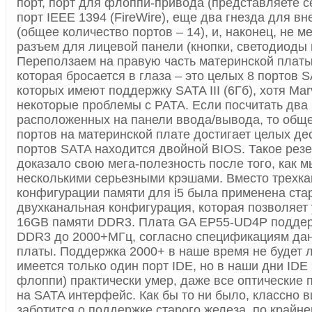
порт, порт для флоппи-привода (представляете се
порт IEEE 1394 (FireWire), еще два гнезда для в
(общее количество портов – 14), и, наконец, не 
разъем для лицевой панели (кнопки, светодиоды и
Переползаем на правую часть материнской платы
которая бросается в глаза – это целых 8 портов S
которых имеют поддержку SATA III (6Гб), хотя Mar
некоторые проблемы с PATA. Если посчитать два
расположенных на панели ввода/вывода, то общ
портов на материнской плате достигает целых де
портов SATA находится двойной BIOS. Такое рез
доказало свою мега-полезность после того, как м
несколькими серьезными крэшами. Вместо трехк
конфигурации памяти для i5 была применена ста
двухканальная конфигурация, которая позволяет 
16GB памяти DDR3. Плата GA EP55-UD4P поддер
DDR3 до 2000+МГц, согласно спецификациям да
платы. Поддержка 2000+ в наше время не будет 
имеется только один порт IDE, но в наши дни IDE 
флоппи) практически умер, даже все оптические
на SATA интерфейс. Как бы то ни было, классно в
заботится о поддержке старого железа, по крайне