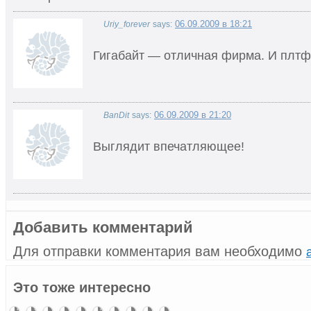
06.09.2009 в 18:21
Uriy_forever
says:
Гигабайт — отличная фирма. И плтф
06.09.2009 в 21:20
BanDit
says:
Выглядит впечатляющее!
Добавить комментарий
Для отправки комментария вам необходимо
Gigabyte
MSI
MSI 770-
Gigabyte
Обзор
DFI
Обзор
ASRock:
Biostar
MSI
Это тоже интересно
готовит
готовит
C45 –
готовит
EVGA
готовит
материнской
новая
TZ68K+
расширяет
выпуск
материнские
материнская
материнскую
X58 SLI
первую
платы
материнская
линейку
материнской
платы Big
плата на
плату с
Classified
материнскую
Asus
плата с
Big Bang