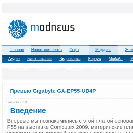
Главная
Новостная лента
Софт
Моддинг
Жел
Аудио
Блок питания
Видеокарта
Корпус
Мобайл
М
Периферия
Платформа
Процессор
Сеть
Превью Gigabyte GA-EP55-UD4P
6 августа 2009
Введение
Впервые мы познакомились с этой платой основа
P55 на выставке Computex 2009, материнские пл