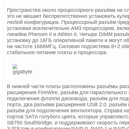
Пространства около процессорного разъёма не с
это не мешает беспрепятственно установить куле
любой конфигурации. Процессорный разъём пред
установки исключительно АМ3 процессоров, вкл
линейки Phenom II и Athlon II. Четыре DIMM раз
установку до 16ГБ оперативной памяти и могут об
на частоте 1666МГц. Силовая подсистема 8+2 об
стабильное питание платы и процессора.
В нижней части платы расположены разъёмы рас
расширения FireWire, разъём для параллельного 
подключения флоппи дисковода, разъём для по
порта, два разъёма расширения USB 2.0, разъём
разъём для подключения вентилятора. Справа н
портов SATA голубого цвета, которые управляют
SB750 Southbridge, и поддерживают скорость пе
3.0ГБ/сек в конфигурации RAID 0, RAID 1 и RAID 