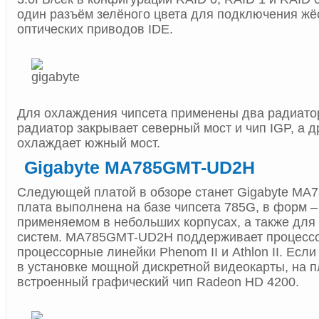
один разъём зелёного цвета для подключения жёс
оптических приводов IDE.
Для охлаждения чипсета применены два радиато
радиатор закрывает северный мост и чип IGP, а д
охлаждает южный мост.
Gigabyte MA785GMT-UD2H
Следующей платой в обзоре станет Gigabyte MA
плата выполнена на базе чипсета 785G, в форм 
применяемом в небольших корпусах, а также дл
систем. MA785GMT-UD2H поддерживает процесс
процессорные линейки Phenom II и Athlon II. Есл
в установке мощной дискретной видеокарты, на п
встроенный графический чип Radeon HD 4200.