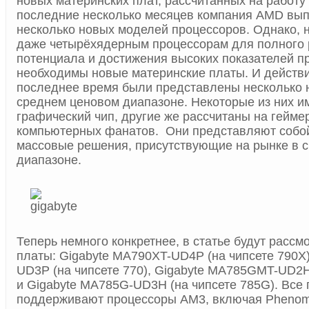
новых материнских плат, рассчитанных на работу 
последние несколько месяцев компания AMD вып
несколько новых моделей процессоров. Однако, н
даже четырёхядерным процессорам для полного 
потенциала и достижения высоких показателей п
необходимы новые материнские платы. И действи
последнее время были представлены несколько 
среднем ценовом диапазоне. Некоторые из них 
графический чип, другие же рассчитаны на гейме
компьютерных фанатов. Они представляют собо
массовые решения, присутствующие на рынке в 
диапазоне.
Теперь немного конкретнее, в статье будут рас
платы: Gigabyte MA790XT-UD4P (на чипсете 790X)
UD3P (на чипсете 770), Gigabyte MA785GMT-UD2H
и Gigabyte MA785G-UD3H (на чипсете 785G). Все
поддерживают процессоры AM3, включая Phenom II 