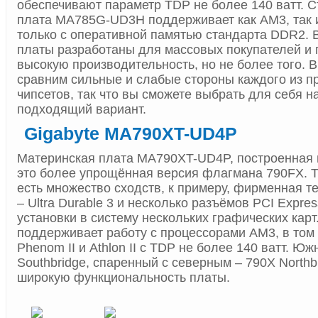
обеспечивают параметр TDP не более 140 ватт. Ст
плата MA785G-UD3H поддерживает как AM3, так и
только с оперативной памятью стандарта DDR2. 
платы разработаны для массовых покупателей и
высокую производительность, но не более того. 
сравним сильные и слабые стороны каждого из 
чипсетов, так что вы сможете выбрать для себя 
подходящий вариант.
Gigabyte MA790XT-UD4P
Материнская плата MA790XT-UD4P, построенная н
это более упрощённая версия флагмана 790FX. Т
есть множество сходств, к примеру, фирменная т
– Ultra Durable 3 и несколько разъёмов PCI Expre
установки в систему нескольких графических ка
поддерживает работу с процессорами AM3, в том
Phenom II и Athlon II с TDP не более 140 ватт. Ю
Southbridge, спаренный с северным – 790X Northb
широкую функциональность платы.