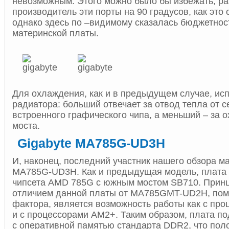
невозможным. Этого можно было бы избежать, р
производитель эти порты на 90 градусов, как это 
однако здесь по –видимому сказалась бюджетнос
материнской платы.
Для охлаждения, как и в предыдущем случае, ис
радиатора: больший отвечает за отвод тепла от с
встроенного графического чипа, а меньший – за
моста.
Gigabyte MA785G-UD3H
И, наконец, последний участник нашего обзора м
MA785G-UD3H. Как и предыдущая модель, плата 
чипсета AMD 785G с южным мостом SB710. Прин
отличием данной платы от MA785GMT-UD2H, по
фактора, является возможность работы как с про
и с процессорами АМ2+. Таким образом, плата п
с оперативной памятью стандарта DDR2, что пол