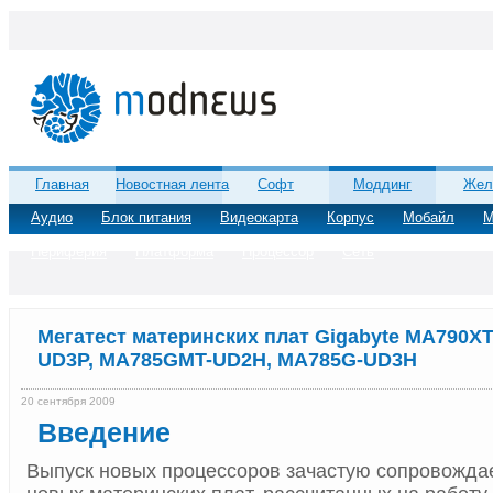
Главная
Новостная лента
Софт
Моддинг
Жел
Аудио
Блок питания
Видеокарта
Корпус
Мобайл
М
Периферия
Платформа
Процессор
Сеть
Мегатест материнских плат Gigabyte MA790XT
UD3P, MA785GMT-UD2H, MA785G-UD3H
20 сентября 2009
Введение
Выпуск новых процессоров зачастую сопровожда