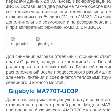
передачи данных до 3.0ГБ/сек, в конфигурации RAI
JBOD. Оставшиеся два разъёма также обеспечива
сек, однако управляются они отдельным чипсетом 
включающим в себя чипы JMicron JM322. Эти чи
дополнительные возможности по резервированию 
и при аппаратных режимах RAID 0, 1 и JBOD.
Для снижения нагрева отдельных, особенно отве
платы Gigabyte, наряду с технологией Ultra Durab
радиаторы на тепловых трубках. Большой алюми
расположенный возле процессорного разъёма, п
элементы питания и соединяется тепловыми труб
северного и южного мостов.
Gigabyte MA770T-UD3P
Далее рассмотрим следующую плату в нашем обз
отличается от рассмотренной ранее. Модель MA
построена на базе чипсета AMD 770 с южным мос