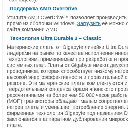
Поддержка AMD OverDrive
Утилита AMD OverDrive™ позволяет производить 
прямо из оболочки Windows.
Загрузить
её можно 
сайта компании AMD
Технология Ultra Durable 3 – Classic
Материнские платы от Gigabyte линейки Ultra Dur
лидерами на рынке по качестве исполнения инн
технологиям, применяемым при разработке и про
системных плат. Платы от Gigabyte имеют двухсл
проводников, которая способствует низкому нагре
высокой энергоэффективности и поразительной с
разгоне. Эти материнские платы комплектуются 
твердотельными конденсаторами японского произ
рассчитанными на более чем 50 000 часов рабо
(МОП) транзисторы обладают малым сопротивлен
нагрев платы и уменьшает потребление энергии. 
фирменная технология Gigabyte под названием D
заключается в аппаратном дублировании микрос
плате.