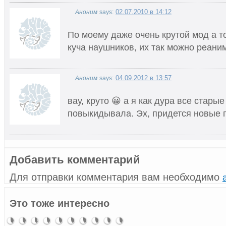
02.07.2010 в 14:12
Аноним
says:
По моему даже очень крутой мод а т
куча наушников, их так можно реаним
04.09.2012 в 13:57
Аноним
says:
вау, круто 😀 а я как дура все стары
повыкидывала. Эх, придется новые п
Добавить комментарий
Для отправки комментария вам необходимо
Видоискатель
Паяльный
Наушники
Янтарное
Как
Анемометр
Как
Моддинг
Arsgera
Криптекс
Это тоже интересно
на
карандаш
Defender
сердце
повысить
из
скрыть
корпуса
— Dragon
–
сотовый
–
робота
скорость
велокомпьютера
свой IP
«Эффект
attack
моддинг-
телефон
разумная
работы
адрес
ржавого
флешка
экономия
компьютера
металла»
от