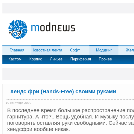
Главная
Новостная лента
Софт
Моддинг
Жел
Кастом
Корпус
Ликбез
Периферия
Прочее
Хендс фри (Hands-Free) своими руками
19 сентября 2009
В последнее время большое распространение п
гарнитура. А что?.. Вещь удобная. И музыку посл
поговорить оставляя руки свободными. Сейчас за
хендсфри вообще никак.