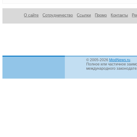
Леонардо
да Винчи
О сайте
Сотрудничество
Ссылки
Промо
Контакты
Ре
© 2005-2026
ModNews.ru
.
Полное или частичное заимс
международного законодател