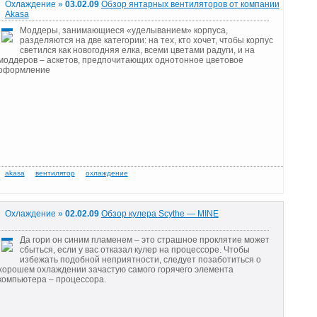
Охлаждение »
03.02.09
Обзор янтарных вентиляторов от компании
Akasa
Моддеры, занимающиеся «уделыванием» корпуса,
разделяются на две категории: на тех, кто хочет, чтобы корпус
светился как новогодняя елка, всеми цветами радуги, и на
моддеров – аскетов, предпочитающих однотонное цветовое
оформление
Охлаждение »
02.02.09
Обзор кулера Scythe — MINE
Да гори он синим пламенем – это страшное проклятие может
сбыться, если у вас отказал кулер на процессоре. Чтобы
избежать подобной неприятности, следует позаботиться о
хорошем охлаждении зачастую самого горячего элемента
компьютера – процессора.