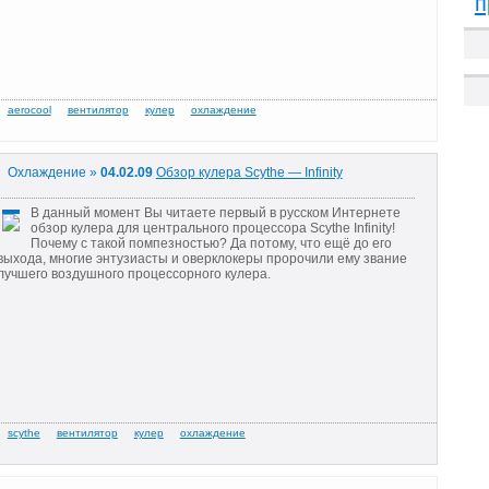
п
Охлаждение »
04.02.09
Обзор кулера Scythe — Infinity
В данный момент Вы читаете первый в русском Интернете
обзор кулера для центрального процессора Scythe Infinity!
Почему с такой помпезностью? Да потому, что ещё до его
выхода, многие энтузиасты и оверклокеры пророчили ему звание
лучшего воздушного процессорного кулера.