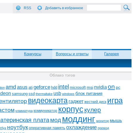
RSS
Добавить в избранное
Конкурсы
Вопросы и ответы
Галерея
Облако тэгов
on
intel
amd
asus
geforce
nvidia
ati
microsoft
msi
pc
hdd
tion
adeon
usb
блок питания
ssd
samsung
thermaltake
windows
видеокарта
игра
ентилятор
гаджет
жесткий диск
корпус
кулер
астом
коммуникатор
клавиатура
моддинг
атеринская плата
мод
мышь
монитор
ноутбук
охлаждение
оперативная память
тбук
премод