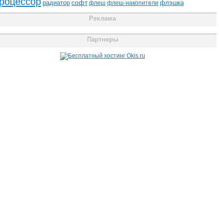
роцессор
радиатор
софт
флэшка
флеш
флеш-накопители
Реклама
Партнеры