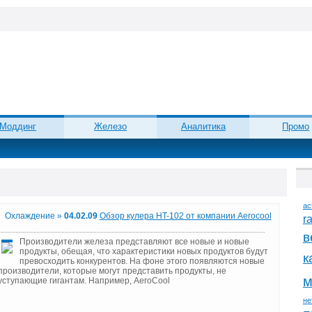
Моддинг
Железо
Аналитика
Промо
ac
Охлаждение »
04.02.09
Обзор кулера HT-102 от компании Aerocool
r
в
Производители железа представляют все новые и новые
продукты, обещая, что характеристики новых продуктов будут
к
превосходить конкурентов. На фоне этого появляются новые
производители, которые могут представить продукты, не
м
уступающие гигантам. Например, AeroCool
не