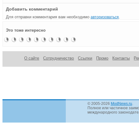
Добавить комментарий
Для отправки комментария вам необходимо
.
авторизоваться
Ледяной
Пивной
Ангар 101
Морская
PeRs-
Дружеский
Digg от
Tortoise
Моддинг
Dark
Это тоже интересно
куб
бочонок
от
раковина
pLeXeD!
моддинг
моддера
Beetle
материнской
Water
SleepStreamer
от Lian-Li
корпуса
Qtip42
платы
A8N-
Deluxe
SLi
О сайте
Сотрудничество
Ссылки
Промо
Контакты
Ре
© 2005-2026
ModNews.ru
.
Полное или частичное заимс
международного законодател