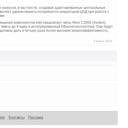
ых нагрузок, в частности, создавая адаптированные центральные
зволяет удовлетворить потребности операторов ЦОД при работе с
ми.
ения компонентов Intel предлагает чипы Atom C2000 (Avoton),
 иметь до 8 ядер и интегрированный Ethernet-контроллер. Они будут
 должны дать в четыре раза более высокую энергоэффективность,
3 марта 2014
омо
Контакты
Реклама