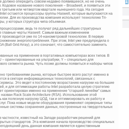
п
е должно опередить совсем недавно появившееся, но не очень
 Кодовое название нового поколения – Broadwell, и появиться эти
третьем или четвертом квартале нынешнего года. На сегодня
ntel остаются процессоры группы Haswell, которые выпускаются на
огии. Для их производства компания использует технологию Tri-
ры, у которых структура чипа объемная.
процессорами, ведь те получат ряд дальнейших структурных
се главные черты Haswell. Самым важным изменением
т производится уже по 14-нанометровой технологии. В первую
 снижении энергопотребления. При этом, Intel уже предупредила о
 (Ball Grid Array), а это означает, что самостоятельно заменить
рованные на применение в портативных компьютерах всех типов. В
U – ориентированные на ультрабуки, Y ‒ специально для
ого сегмента рынка. Чуть позже должны появиться и наборы чипов
но требованиями рынка, которые быстрее всего растут именно в
ется в секторе информационных технологий, связанных с
рвисы. Это ведет к постоянному возрастанию нагрузки на большие
й, и для оптимизации работы Intel разработала целую стратегию
ет ориентирован именно на применение “старшей линейки” самых
азван Rack Scale Architecture (RSA). Использование этой
 как полезную нагрузку ЦОД, так и оптимизировать их работу и
 услуг. Пока новые модели оборудования применяют серверные типы
еменные системы сохранения данных, построенные на твердотельных
в частности, известный на Западе разработчик решений для
ткрытых стандартов. Эта компания начала производство специальных
 сегодняшний день данная компания является единственным