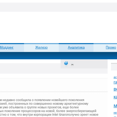
Моддинг
Железо
Аналитика
Промо
ac
r
в
к
сем недавно сообщила о появлении новейшего поколения
swell, построенных по совершенно новому архитектурному
м
м уже объявила о группе новых проектов, еще более
рых поколение процессоров на новой, более энергосберегающей
не
тно о том, что внутри корпорации Intel благополучно зреет новое