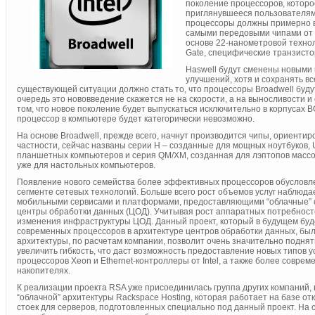
поколение процессоров, которо
приглянувшееся пользователям.
процессоры должны примерно в 
самыми передовыми чипами от I
основе 22-нанометровой технол
Gate, специфические транзисто
Haswell будут сменены новыми 
улучшений, хотя и сохранять в
существующей ситуации должно стать то, что процессоры Broadwell буду
очередь это нововведение скажется не на скорости, а на выносливости и
том, что новое поколение будет выпускаться исключительно в корпусах BGA
процессор в компьютере будет категорически невозможно.
На основе Broadwell, прежде всего, начнут производится чипы, ориенти
частности, сейчас названы серии H – созданные для мощных ноутбуков, 
планшетных компьютеров и серия QM/XM, созданная для лэптопов массов
уже для настольных компьютеров.
Появление нового семейства более эффективных процессоров обусловле
сегменте сетевых технологий. Больше всего рост объемов услуг наблюда
мобильными сервисами и платформами, предоставляющими “облачные” се
центры обработки данных (ЦОД). Учитывая рост аппаратных потребносте
изменения инфраструктуры ЦОД. Данный проект, который в будущем буд
современных процессоров в архитектуре центров обработки данных, был н
архитектуры, по расчетам компании, позволит очень значительно поднять
увеличить гибкость, что даст возможность предоставление новых типов
процессоров Xeon и Ethernet-контроллеры от Intel, а также более совр
накопителях.
К реализации проекта RSA уже присоединилась группа других компаний, 
“облачной” архитектуры Rackspace Hosting, которая работает на базе о
стоек для серверов, подготовленных специально под данный проект. На