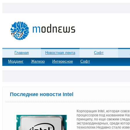
Главная
Новостная лента
Софт
Моддинг
Железо
Интересное
Софт
Последние новости Intel
Корпорация Intel, которая сов
процессоров под названием Ha
принципу, по еще свежим следа
экстраординарных, среди кото
технологии.
Недавно стало извес