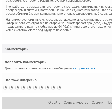
разработчиков проекта масштабируемых серверных стоек.
Intel работает в рамках данного проекта с методами оптимизации пиков
процессоры и системы, построенные на базе единого кристалла. Это по
ресурсоёмкими базами данных или многопользовательскими веб-сервиса
Например, экономичные микросерверы, дающие высокую плотность размещ
которые пока что строятся на старом 22-нанометровом процессе, и будут
поддерживать память с объемом до 64 Гбайт. Чипы еще этого поколения
чем в системах Atom предыдущего поколения.
Комментарии
Добавить комментарий
Для отправки комментария вам необходимо
.
авторизоваться
Новое
Intel
Intel
Intel
Скорости
Intel
Intel
Новые
Intel
Шестиядерные
Это тоже интересно
поколение
удивит
покажет
начинает
современного
начала
против
позиции
планирует
процессоры
прибыло
новостями.
32нм
производство
мира
производство
ION
Intel в
запустить
Intel для
процессоры
процессоров
32 нм
линии
11-
ендюзеров
уже 7
по 32нм
процессоров
процессоров
нанометровые
января
технологии
Atom.
процессоры
на
Перспективы
через
открытии
пять лет
CES 2010
О сайте
Сотрудничество
Ссылки
Пр