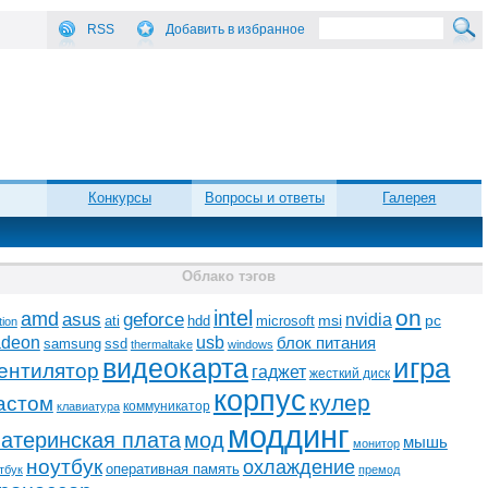
RSS
Добавить в избранное
Конкурсы
Вопросы и ответы
Галерея
Облако тэгов
on
intel
amd
asus
geforce
nvidia
ati
microsoft
msi
pc
hdd
tion
adeon
usb
блок питания
ssd
samsung
thermaltake
windows
видеокарта
игра
ентилятор
гаджет
жесткий диск
корпус
кулер
астом
коммуникатор
клавиатура
моддинг
атеринская плата
мод
мышь
монитор
ноутбук
охлаждение
оперативная память
тбук
премод