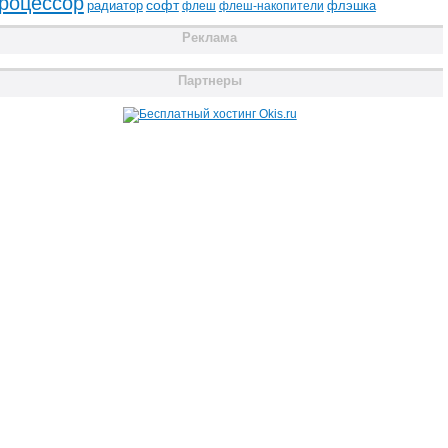
роцессор
радиатор
софт
флэшка
флеш
флеш-накопители
Реклама
Партнеры