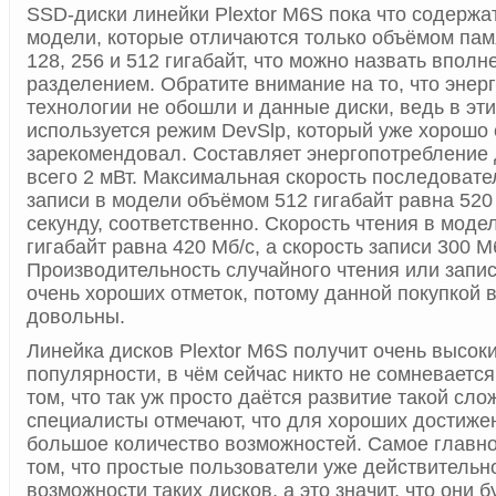
SSD-диски линейки Plextor M6S пока что содержат
модели, которые отличаются только объёмом памя
128, 256 и 512 гигабайт, что можно назвать вполн
разделением. Обратите внимание на то, что эне
технологии не обошли и данные диски, ведь в эт
используется режим DevSlp, который уже хорошо
зарекомендовал. Составляет энергопотребление
всего 2 мВт. Максимальная скорость последовате
записи в модели объёмом 512 гигабайт равна 520
секунду, соответственно. Скорость чтения в модел
гигабайт равна 420 Мб/с, а скорость записи 300 М
Производительность случайного чтения или запис
очень хороших отметок, потому данной покупкой 
довольны.
Линейка дисков Plextor M6S получит очень высок
популярности, в чём сейчас никто не сомневается
том, что так уж просто даётся развитие такой сло
специалисты отмечают, что для хороших достиже
большое количество возможностей. Самое главно
том, что простые пользователи уже действительн
возможности таких дисков, а это значит, что они 