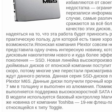
избавляются от свое
недостатка — ограни
перезаписи информа
случае, самые разли
сражаются за всё бо
качество этих дисков
надеяться на то, что эта работа будет приносить
практическую пользу, для которой есть такие хор
возможности.
Японская компания Plextor совсем 
представила одну очень интересную новинку, кот
дисковым накопителям нового и куда более эффе
поколения — SSD. Новая линейка высокопроизво
дюймовых дисков от японской компании поступит
скоро, потому многие уже перестали присматриват
ждут данного релиза. Данная серия SSD-дисков 
Plextor M6S. Данные диски получили прочный кор
7 мм в толщину и выполнен из алюминия. Помимо
выполняется поддержка высокоскоростной SATA 6
В модели используется базовый контроллер Marve
же новинка от компании Toshiba — 19-нм флеш-
относящейся к типу Toggle.