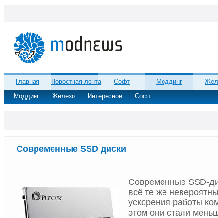
Главная
Новостная лента
Софт
Моддинг
Жел
Моддинг
Железо
Интересное
Софт
Современные SSD диски
Современные SSD-ди
всё те же невероятн
ускорения работы ко
этом они стали меньш