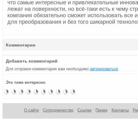
что самые интересные и привлекательные иннов
лежат на поверхности, но всё-таки есть к чему ст
компания обязательно сможет использовать все
для преобразования и без того шикарной техноло
Комментарии
Добавить комментарий
Для отправки комментария вам необходимо
.
авторизоваться
Новинка
Материнская
Новости
Процессоры
Материнские
Asus
Новинка
Sapphire
Материнская
Galaxy
Это тоже интересно
от
плата
от
Haswell
платы
Radeon
от ASUS
Radeon
плата
GeForce
SanDisc
MSI X99S
SanDisk
Refresh
ASUS
R9 290X
R9 270
ASRock
GTX 780
Gaming 9
TUF
DirectCU
Q1900TM-
Ti
AC
Sabertooth
II v2
ITX
О сайте
Сотрудничество
Ссылки
Промо
Контакты
Ре