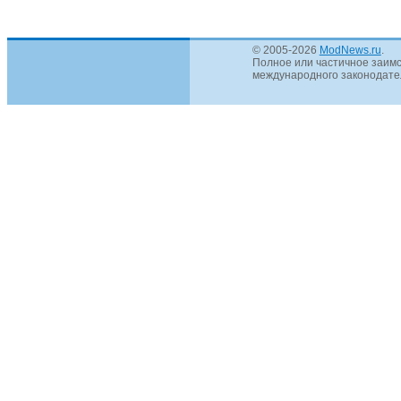
© 2005-2026
ModNews.ru
.
Полное или частичное заимс
международного законодател