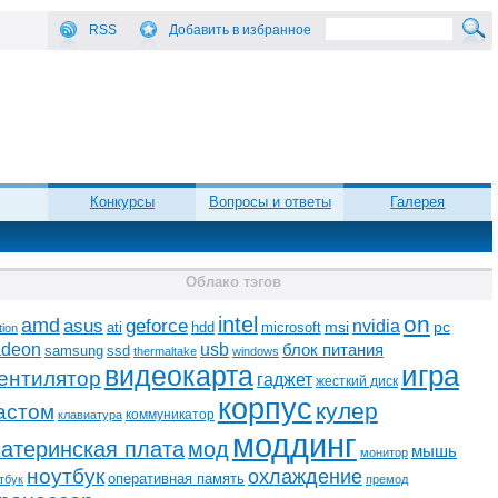
RSS
Добавить в избранное
Конкурсы
Вопросы и ответы
Галерея
Облако тэгов
on
intel
amd
asus
geforce
nvidia
ati
microsoft
msi
pc
hdd
tion
adeon
usb
блок питания
ssd
samsung
thermaltake
windows
видеокарта
игра
ентилятор
гаджет
жесткий диск
корпус
кулер
астом
коммуникатор
клавиатура
моддинг
атеринская плата
мод
мышь
монитор
ноутбук
охлаждение
оперативная память
тбук
премод