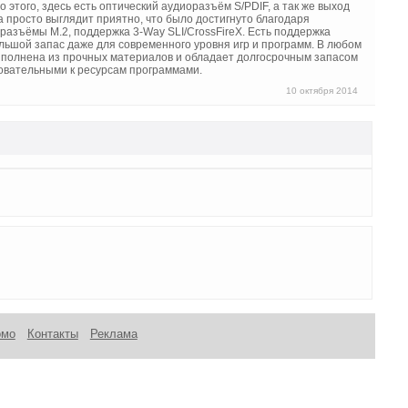
 этого, здесь есть оптический аудиоразъём S/PDIF, а так же выход
а просто выглядит приятно, что было достигнуто благодаря
 разъёмы M.2, поддержка 3-Way SLI/CrossFireX. Есть поддержка
льшой запас даже для современного уровня игр и программ. В любом
выполнена из прочных материалов и обладает долгосрочным запасом
бовательными к ресурсам программами.
10 октября 2014
омо
Контакты
Реклама