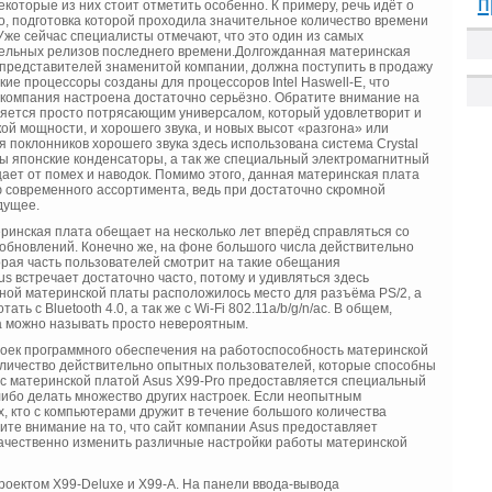
п
которые из них стоит отметить особенно. К примеру, речь идёт о
o, подготовка которой проходила значительное количество времени
Уже сейчас специалисты отмечают, что это один из самых
ельных релизов последнего времени.
Долгожданная материнская
 представителей знаменитой компании, должна поступить в продажу
ие процессоры созданы для процессоров Intel Haswell-E, что
о компания настроена достаточно серьёзно. Обратите внимание на
вляется просто потрясающим универсалом, который удовлетворит и
ой мощности, и хорошего звука, и новых высот «разгона» или
я поклонников хорошего звука здесь использована система Crystal
ны японские конденсаторы, а так же специальный электромагнитный
ает от помех и наводок. Помимо этого, данная материнская плата
 современного ассортимента, ведь при достаточно скромной
дущее.
инская плата обещает на несколько лет вперёд справляться со
 обновлений. Конечно же, на фоне большого числа действительно
торая часть пользователей смотрит на такие обещания
s встречает достаточно часто, потому и удивляться здесь
нной материнской платы расположилось место для разъёма PS/2, а
ь с Bluetooth 4.0, а так же с Wi-Fi 802.11a/b/g/n/ac. В общем,
та можно называть просто невероятным.
роек программного обеспечения на работоспособность материнской
количество действительно опытных пользователей, которые способны
 с материнской платой Asus X99-Pro предоставляется специальный
либо делать множество других настроек. Если неопытным
х, кто с компьютерами дружит в течение большого количества
ите внимание на то, что сайт компании Asus предоставляет
качественно изменить различные настройки работы материнской
оектом X99-Deluxe и X99-A. На панели ввода-вывода