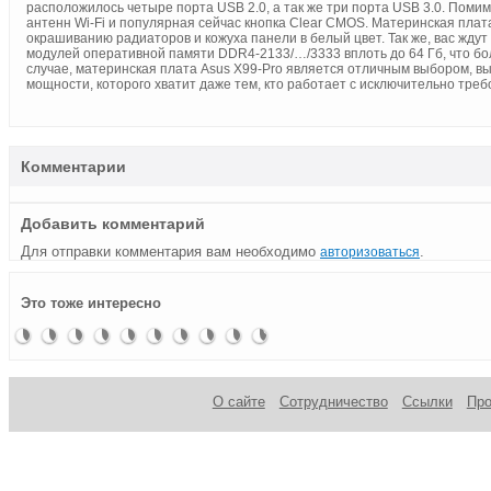
расположилось четыре порта USB 2.0, а так же три порта USB 3.0. Помимо
антенн Wi-Fi и популярная сейчас кнопка Clear CMOS. Материнская плат
окрашиванию радиаторов и кожуха панели в белый цвет. Так же, вас ждут
модулей оперативной памяти DDR4-2133/…/3333 вплоть до 64 Гб, что бо
случае, материнская плата Asus X99-Pro является отличным выбором, 
мощности, которого хватит даже тем, кто работает с исключительно тре
Комментарии
Добавить комментарий
Для отправки комментария вам необходимо
.
авторизоваться
Материнская
Материнская
Материнская
Материнская
Новинка
Материнская
Новинка
Новинка
Игровая
Материнская
Это тоже интересно
плата
плата
плата
плата
от ASUS
плата
от ASUS
от ASUS
плата от
плата
ASUS
Asus
MSI A88XI
ECS Z97-
MSI X99S
Gigabyte
ASRock
X99
H97-Pro
AC
Machine
Gaming 9
Q1900TM-
Deluxe
Gamer
AC
ITX
О сайте
Сотрудничество
Ссылки
Пр