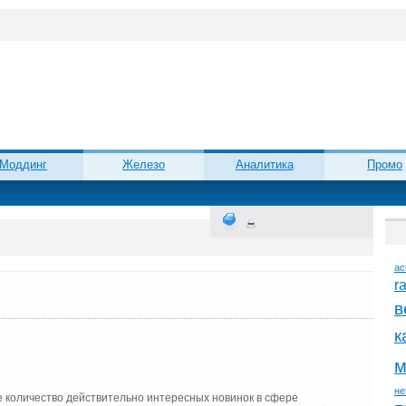
Моддинг
Железо
Аналитика
Промо
ac
r
в
к
м
не
 количество действительно интересных новинок в сфере