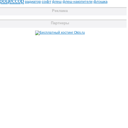
роцессор
радиатор
софт
флэшка
флеш
флеш-накопители
Реклама
Партнеры