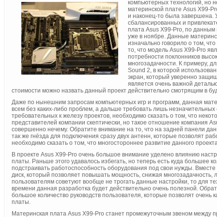
компьютерных технологий, но не
материнской плате Asus X99-Pr
и наконец-то была завершена. 
сбалансированных и привлекат
плата Asus X99-Pro, по данным
уже в ноябре. Данные материнск
изначально говорило о том, чт
то, что модель Asus X99-Pro я
потребности поклонников высок
многозадачности. К примеру, дл
Sound 2, в которой использова
экран, который уверенно защищ
является очень важной деталью
стоимости можно назвать данный проект действительно смотрящим в бу
Даже по нынешним запросам компьютерных игр и программ, данная матер
всем без каких-либо проблем, а дальше требовать лишь незначительных
требовательных к железу проектов, необходимо сказать о том, что неко
представителей компании скептически, но такое отношение компания Asu
совершенно нечему. Обратите внимание на то, что на задней панели да
так же гнёзда для подключения сразу двух антенн, которые позволят работат
необходимо сказать о том, что многостороннее развитие данного проек
В проекте Asus X99-Pro очень большое внимание уделено влиянию наст
платы. Раньше этого удавалось избегать, но теперь есть куда большее 
подстраивать работоспособность оборудования под свои нужды. Вместе
диск, который позволяет повышать мощность, снижая многозадачность, 
пользователям советуют вообще не трогать данные настройки, то для те
времени данная разработка будет действительно очень полезной. Обрат
большое количество руководств пользователя, которые позволят очень 
платы.
Материнская плата Asus X99-Pro станет промежуточным звеном между пр