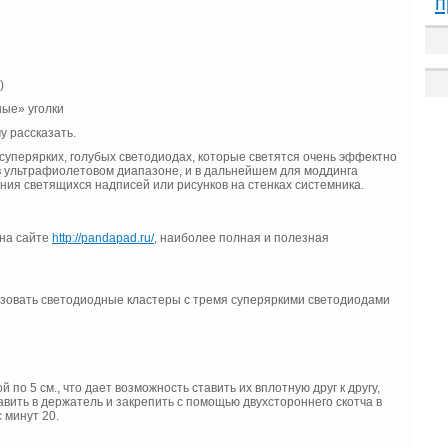
п
)
ные» уголки
у рассказать.
суперярких, голубых светодиодах, которые светятся очень эффектно
в ультрафиолетовом диапазоне, и в дальнейшем для моддинга
я светящихся надписей или рисунков на стенках системника.
 на сайте
http://pandapad.ru/
, наиболее полная и полезная
ьзовать светодиодные кластеры с тремя суперяркими светодиодами
 5 см., что дает возможность ставить их вплотную друг к другу,
вить в держатель и закрепить с помощью двухстороннего скотча в
 минут 20.