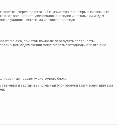
 запитать через molex от БП компьютера. Кластеры в системнике
ке плат расширения, дисководов, проводов и остальным модам.
можно удлинить вставками из тонкого провода.
ие от molex’a, при этом важно не перепутать полярность
еправильном подключении могут сгореть светодиоды или что еще
олноценную подсветку системного блока.
 свечения и заставить системный блок переливаться всеми цветами
ей.