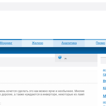
Моддинг
Железо
Аналитика
Промо
ac
r
в
к
чень хочется сделать это как можно ярче и необычнее. Многие
о дорогие, а также нуждаются в инверторе, некоторые из ламп
м
не
: