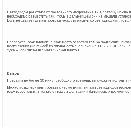
Светодиоды работают от постоянного напряжения 12В, поэтому можно их
необходимо разместить так, чтобы в дальнейшем они не мешали установ
Если не хватает длины провода между планками со светодиодами, то их 
После установки планок на свои места остается только подключить питан
подключения (на каждой из планок есть обозначения +12v. и GND) при н
хуже – блок питания с материнской платой.
Вывод
Потратив не более 30 минут свободного времени, вы сможете получить п
Можно поэкспериментировать с несколькими типами светодиодов разного
радуги, все зависит только от вашей фантазии и финансовых возможност