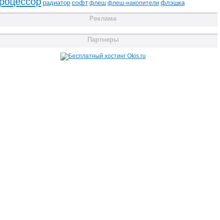
роцессор
радиатор
софт
флэшка
флеш
флеш-накопители
Реклама
Партнеры