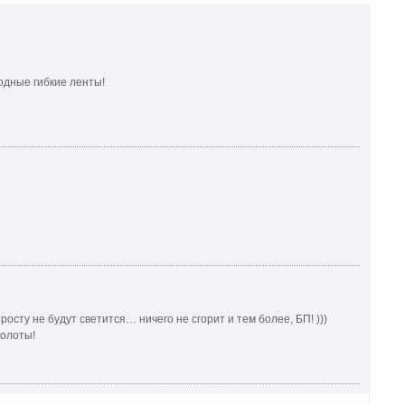
одные гибкие ленты!
осту не будут светится… ничего не сгорит и тем более, БП! )))
колоты!