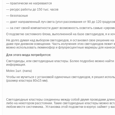
— практически не нагреваются
— ресурс работы до 150 тыс. часов
— безопасные
— дают направленный луч света (угол рассеивания от 90 до 120 градусов
— за счет своей компактности дают возможность осветить самые «укром
О подсветке системного блока, выполненной на базе светодиодов, я и хоч
Не долго думая над выбором светодиодов, я остановил свое решение на 
даже при дневном освещении. Часть излучения этих светодиодов лежит 
можно использовать люминофор и флуоресцентные маркеры для нанесени
Для этого мода потребуется:
Светодиоды, или светодиодные кластеры. Более подробно можно найти
информация.
Molex 1шт. (папа)
Чтобы не мучиться с установкой одиночных светодиодов, я решил испол
(размер кластера 80х15 мм).
Светодиодные кластеры соединены между собой двумя проводами длиной по
либо на некотором расстоянии. Такие светодиодные кластеры можно вста
любом месте системника.. Установка этой подсветки в корпус займет у вас