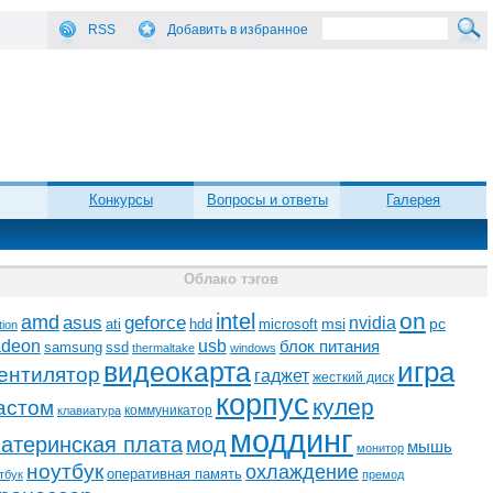
RSS
Добавить в избранное
Конкурсы
Вопросы и ответы
Галерея
Облако тэгов
on
intel
amd
asus
geforce
nvidia
ati
microsoft
msi
pc
hdd
tion
adeon
usb
блок питания
ssd
samsung
thermaltake
windows
видеокарта
игра
ентилятор
гаджет
жесткий диск
корпус
кулер
астом
коммуникатор
клавиатура
моддинг
атеринская плата
мод
мышь
монитор
ноутбук
охлаждение
оперативная память
тбук
премод