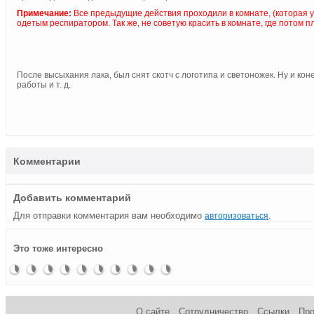
Примечание:
Все предыдущие действия проходили в комнате, (которая 
одетым респиратором. Так же, не советую красить в комнате, где потом 
После высыхания лака, был снят скотч с логотипа и светоножек. Ну и ко
работы и т. д.
Комментарии
Добавить комментарий
Для отправки комментария вам необходимо
.
авторизоваться
Технология
Моддинг
Аэрография
Моддинг
Урок по
Arsgera
Аэрография
Как
Бронзовая
Объемная
Это тоже интересно
изготовления
на
мыши —
корпуса
созданию
— Dragon
на
восстановить
пряжка
гравировка
зеркального
скорую
Casino
«Эффект
Grill`ей
attack
мышке
информацию
для
на
мода
руку
ржавого
после
ремня в
окошке
металла»
Penetrator
стиле
системника
Bioshock
О сайте
Сотрудничество
Ссылки
Пр