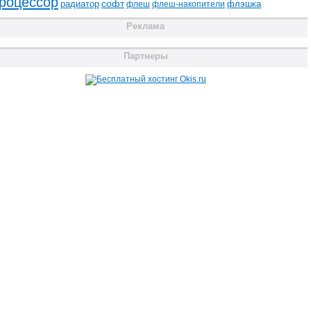
роцессор
радиатор
софт
флэшка
флеш
флеш-накопители
Реклама
Партнеры