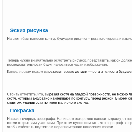
Эскиз рисунка
На скотч был нанесен контур будущего рисунка – рогатого черепа и язык
Теперь нужно внимательно осмотреть рисунок, представить, как он долже
последовательности будут наноситься части изображения.
Канцелярским ножом вы
резаем первые детали — рога и челюсти будущег
Стоить отметить, что, вы
резая скотч на гладкой поверхности, ее можно л
скотч, который аккуратно наклеивают по контуру, перед резкой. В моем 
спиртом, удалив остатки клея малярного скотча.
Покраска
Настает очередь аэрографа. Начинаем осторожно наносить краску, оттен
всеми открытыми участками. При этом нужно помнить, что аэрограф во 
чтобы избежать подтеков и неравномерного нанесения краски.