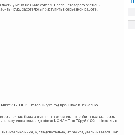
п
 области у меня не было совсем. После некоторого времени
набить» руку, захотелось приступить к серьезной работе.
 Mustek 1200UB+, который уже год пребывал в несколько
орынок, где была закуплена автоэмаль. Т.к. работа над сканером
была закуплена самая дешёвая NONAME по 70руб./100гр. Несколько
значительно ниже, а, следовательно, их расход увеличивается. Так