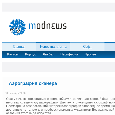
Главная
Новостная лента
Софт
Кастом
Корпус
Ликбез
Периферия
Прочее
Аэрография сканера
30 декабря 2006
Сразу хочется оговориться о «целевой аудитории», для которой был напи
не ставших еще «гуру аэрографии». Для тех, кто уже купил аэрограф, но 
Несмотря на возрастающий интерес к аэрографии в последнее время, нов
доступные не только для профессиональных художников. Возможно, мой 
освоения этого вида искусства.