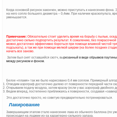
Когда основной рисунок закончен, можно приступать к нанесению фона. 
на него сопло большего диаметра – 0,4мм. При наличии краскопульта, в
уменьшается.
Примечание:
Обязательно стоит уделить время на борьбу с пылью, осе
достаточно сильно подпортить результат. К сожалению, без покрасочно
можно достаточно эффективно бороться при помощи влажной чистой тряпо
подсыхать), а так же при помощи мелкой шкурки (на более поздних стади
начать все заново.
Затем был снят оставшийся скотч, вы
резанный в виде обрывков паутины
между рисунком и фоном.
Белое «пламя» так же было нарисовано 0,4 мм соплом. Примерный алгор
Отводим аэрограф достаточно далеко от поверхности передней части ск
Открываем подачу воздуха, затем краску (если у вас аэрограф двойного д
Ведем вперед, постепенно приближаясь к поверхности, создавая «завих
Это достаточно просто, но советую предварительно потренироваться.
Лакирование
Завершающим этапом стало нанесение лака из обычного баллона (по уже
происходил на лоджии из-за характерно-сильного запаха.