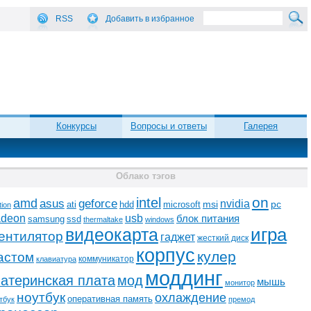
RSS
Добавить в избранное
Конкурсы
Вопросы и ответы
Галерея
Облако тэгов
on
intel
amd
asus
geforce
nvidia
ati
microsoft
msi
pc
hdd
tion
adeon
usb
блок питания
ssd
samsung
thermaltake
windows
видеокарта
игра
ентилятор
гаджет
жесткий диск
корпус
кулер
астом
коммуникатор
клавиатура
моддинг
атеринская плата
мод
мышь
монитор
ноутбук
охлаждение
оперативная память
тбук
премод