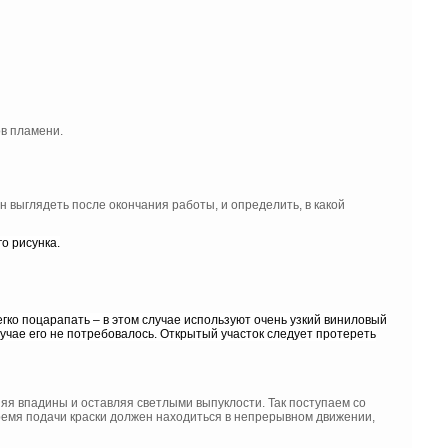
ов пламени.
н выглядеть после окончания работы, и определить, в какой
о рисунка.
егко поцарапать – в этом случае используют очень узкий виниловый
случае его не потребовалось. Открытый участок следует протереть
яя впадины и оставляя светлыми выпуклости. Так поступаем со
время подачи краски должен находиться в непрерывном движении,