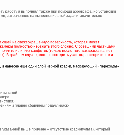
Эту работу я выполнял так же при помощи аэрографа, но установив
ремя, затраченное на выполнение этой задачи, значительно
дающей на свежеокрашенную поверхность, которая может
й камеры полностью избежать этого сложно. С осевшими частицами
чки или липких салфеток (только после того, как краска начнет
ях). В крайнем случае, можно протереть участок растворителем и
, и нанесен еще один слой черной краски, маскирующий «переходы»
итм такой:
анера
ействия)
рения» и плавно сбавляем подачу краски
 указанной выше причине – отсутствие краскопульта), который