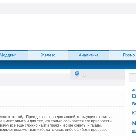
Моддинг
Железо
Аналитика
Промо
ac
r
в
к
сан этот гайд. Прежде всего, он для людей, жаждущих творить, но
не имеет опыта и для тех, кто только собирается его приобрести.
м
ичку все еще сложно найти практические советы и гайды,
ворклог поможет вам избежать каких-либо ошибок в процессе
не