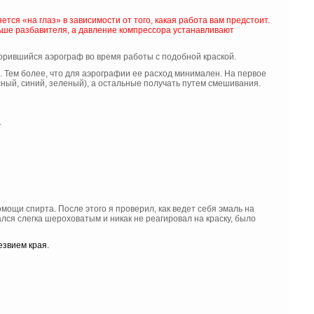
ся «на глаз» в зависимости от того, какая работа вам предстоит.
льше разбавителя, а давление компрессора устанавливают
орившийся аэрограф во время работы с подобной краской.
. Тем более, что для аэрографии ее расход минимален. На первое
асный, синий, зеленый), а остальные получать путем смешивания.
.
ощи спирта. После этого я проверил, как ведет себя эмаль на
ался слегка шероховатым и никак не реагировал на краску, было
езвием края.