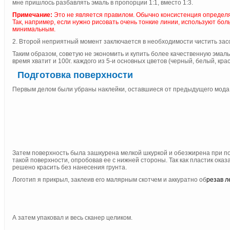
мне пришлось разбавлять эмаль в пропорции 1:1, вместо 1:3.
Примечание:
Это не является правилом. Обычно консистенция определяет
Так, например, если нужно рисовать очень тонкие линии, используют бо
минимальным.
2. Второй неприятный момент заключается в необходимости чистить зас
Таким образом, советую не экономить и купить более качественную эмаль
время хватит и 100г. каждого из 5-и основных цветов (черный, белый, кр
Подготовка поверхности
Первым делом были убраны наклейки, оставшиеся от предыдущего мода
Затем поверхность была зашкурена мелкой шкуркой и обезжирена при пом
такой поверхности, опробовав ее с нижней стороны. Так как пластик оказ
решено красить без нанесения грунта.
Логотип я прикрыл, заклеив его малярным скотчем и аккуратно об
резав л
А затем упаковал и весь сканер целиком.