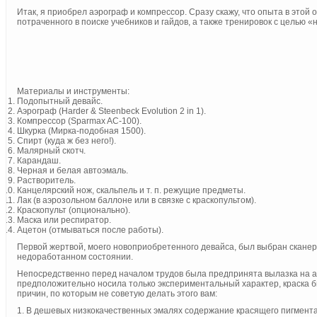
Итак, я приобрел аэрограф и компрессор. Сразу скажу, что опыта в этой
потраченного в поиске учебников и гайдов, а также тренировок с целью «
Материалы и инструменты:
Подопытный девайс.
Аэрограф (Harder & Steenbeck Evolution 2 in 1).
Компрессор (Sparmax AC-100).
Шкурка (Мирка-подобная 1500).
Спирт (куда ж без него!).
Малярный скотч.
Карандаш.
Черная и белая автоэмаль.
Растворитель.
Канцелярский нож, скальпель и т. п. режущие предметы.
Лак (в аэрозольном баллоне или в связке с краскопультом).
Краскопульт (опционально).
Маска или респиратор.
Ацетон (отмываться после работы).
Первой жертвой, моего новоприобретенного девайса, был выбран сканер
недоработанном состоянии.
Непосредственно перед началом трудов была предпринята вылазка на авт
предположительно носила только экспериментальный характер, краска 
причин, по которым не советую делать этого вам:
1. В дешевых низкокачественных эмалях содержание красящего пигмента 