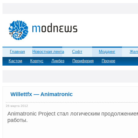
Главная
Новостная лента
Софт
Моддинг
Жел
Кастом
Корпус
Ликбез
Периферия
Прочее
Willettfx — Animatronic
26 марта 2012
Animatronic Project стал логическим продолжени
работы.