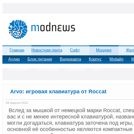
Главная
Новостная лента
Софт
Моддинг
Жел
Аудио
Блок питания
Видеокарта
Корпус
Мобайл
М
Периферия
Платформа
Процессор
Сеть
Arvo: игровая клавиатура от Roccat
28 апреля 2011
Вслед за мышкой от немецкой марки
Roccat, спе
вас и с не менее интересной клавиатурой, назва
могли догадаться, клавиатура заточена под игры,
основной её особенностью являются компактные