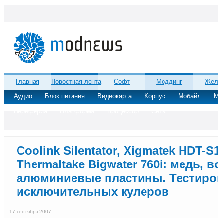
Главная
Новостная лента
Софт
Моддинг
Жел
Аудио
Блок питания
Видеокарта
Корпус
Мобайл
М
Периферия
Платформа
Процессор
Сеть
Coolink Silentator, Xigmatek HDT-S
Thermaltake Bigwater 760i: медь, в
алюминиевые пластины. Тестиро
исключительных кулеров
17 сентября 2007