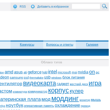
RSS
Добавить в избранное
Конкурсы
Вопросы и ответы
Галерея
Облако тэгов
on
intel
amd
asus
geforce
nvidia
ati
microsoft
msi
pc
hdd
tion
adeon
usb
блок питания
ssd
samsung
thermaltake
windows
видеокарта
игра
ентилятор
гаджет
жесткий диск
корпус
кулер
астом
коммуникатор
клавиатура
моддинг
атеринская плата
мод
мышь
монитор
ноутбук
охлаждение
оперативная память
тбук
премод