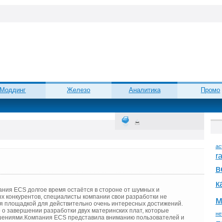
Моддинг
Железо
Аналитика
Промо
ac
r
в
к
пания ECS долгое время остаётся в стороне от шумных и
х конкурентов, специалисты компании свои разработки не
м
ся площадкой для действительно очень интересных достижений.
 о завершении разработки двух материнских плат, которые
не
шениями.
Компания ECS представила вниманию пользователей и