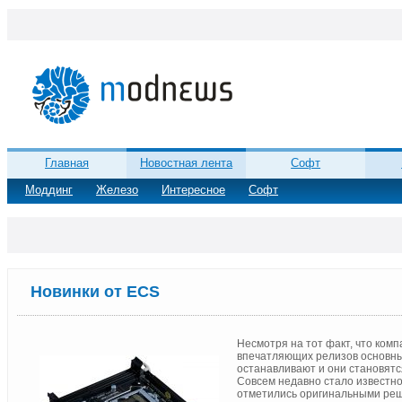
Главная
Новостная лента
Софт
Моддинг
Железо
Интересное
Софт
Новинки от ECS
Несмотря на тот факт, что ком
впечатляющих релизов основны
останавливают и они становят
Совсем недавно стало известно
отметились оригинальными ре