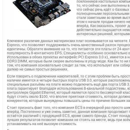
поклонников настольных компь
то, что сейчас они выполнены 
что сейчас речь идёт о базовых
полноценными персональными к
стали заметными во время выст
этом о начале продаж ничего не
вперёд. Как оказалось, проект 
действительно ощущается нема
интересных решений, которыми
Ключевое различие данных материнских плат основывается на чипсете. Р
Express, что позволяет поддерживать очень качественный разгон процес
идентичны. Обратите внимание на то, что питаются эти платы от 24-конт
популярность 8-контактного EPS. Специалисты особенно основательно
Использован в обоих проектах интерфейс PCI Express 3.0 x1, имеется в н
DDR3 DIMM, которые были скорее выполнены в угоду моде. Как бы то ни 
том, что компания основательно следит за тем, что использует или собир
далеко не самых простых решениях.
Если говорить о подключении накопителей, то с этим проблем быть просто 
наличии имеется и четыре быстрых порта USB 3.0, которые расположены
специальные разъёмы на плате можно подключить ещё два порта USB 3.
плата гарантирует благодаря использованию 8-канальной подсистемы, кот
контроллере Gigabit Ethernet, который является просто бессмертной кла
будут стоить около $100, что вполне приятная стоимость, которая долж
конкурентов, которые вынуждены повышать цены по причине больших за
Стоит признать факт того, что компания ECS в очередной раз просто ши
вперёд. Постепенно и уже очень заметно, данная компания продолжает п
остаётся различий с продукцией ECS, кроме самого бренда. Стоит понаде
лучших результатов позволит компании не стоять на месте, ведь при всё
устанавливать на неё высокую стоимость.