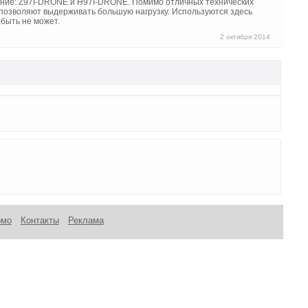
нение: Z97I-DRONE и H97I-DRONE. Помимо отличных технических
 позволяют выдерживать большую нагрузку. Используются здесь
 быть не может.
2 октября 2014
омо
Контакты
Реклама