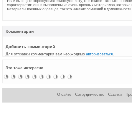
Если вы ищите хорошую материнскую плату, то в списке таковых попол
характеристик, они и выполнены из очень прочных материалов, которые
материалы военных образцов, так что никаких сомнений в долговечности
Комментарии
Добавить комментарий
Для отправки комментария вам необходимо
.
авторизоваться
Новинки
Материнская
Материнская
Материнская
Новости
Новинки
Материнская
Asus
Материнская
Материнские
Это тоже интересно
от ECS
плата
плата
плата
от
от Biostar
плата
X99-Pro
плата
платы от
MSI A88XI
ASRock
MSI X99S
SanDisk
Microtech.
ASRock
уже в
Asus
ASRock и
AC
Fatal1ty
Gaming 9
Q1900TM-
ноябре
H97-Pro
MSI.
H97 Killer
AC
ITX
Gamer
О сайте
Сотрудничество
Ссылки
Пр