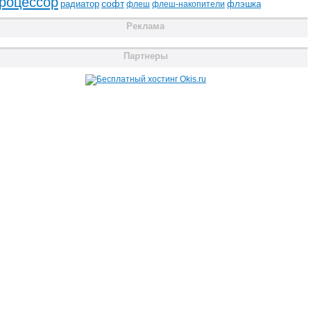
роцессор
радиатор
софт
флэшка
флеш
флеш-накопители
Реклама
Партнеры