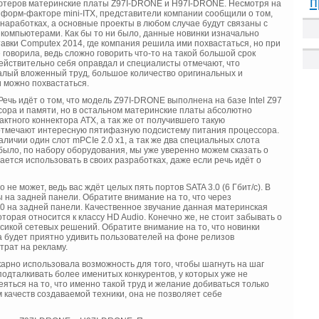
п
ютеров материнские платы Z97I-DRONE и H97I-DRONE. Несмотря на
в форм-факторе mini-ITX, представители компании сообщили о том,
 наработках, а основные проекты в любом случае будут связаны с
омпьютерами. Как бы то ни было, данные новинки изначально
авки Computex 2014, где компания решила ими похвастаться, но при
 говорила, ведь сложно говорить что-то на такой большой срок
действительно себя оправдал и специалисты отмечают, что
лый вложенный труд, большое количество оригинальных и
 можно похвастаться.
ечь идёт о том, что модель Z97I-DRONE выполнена на базе Intel Z97
сора и памяти, но в остальном материнские платы абсолютно
актного коннектора ATX, а так же от получившего такую
 отмечают интересную пятифазную подсистему питания процессора.
аличии один слот mPCIe 2.0 x1, а так же два специальных слота
было, по набору оборудования, мы уже уверенно можем сказать о
ается использовать в своих разработках, даже если речь идёт о
не может, ведь вас ждёт целых пять портов SATA 3.0 (6 Гбит/с). В
 на задней панели. Обратите внимание на то, что через
0 на задней панели. Качественное звучание данная материнская
орая относится к классу HD Audio. Конечно же, не стоит забывать о
ссикой сетевых решений. Обратите внимание на то, что новинки
на будет приятно удивить пользователей на фоне релизов
трат на рекламу.
карно использовала возможность для того, чтобы шагнуть на шаг
одталкивать более именитых конкурентов, у которых уже не
яться на то, что именно такой труд и желание добиваться только
м качеств создаваемой техники, она не позволяет себе