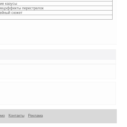
ие казусы
пецэффекты перестрелок
ейный сюжет
омо
Контакты
Реклама