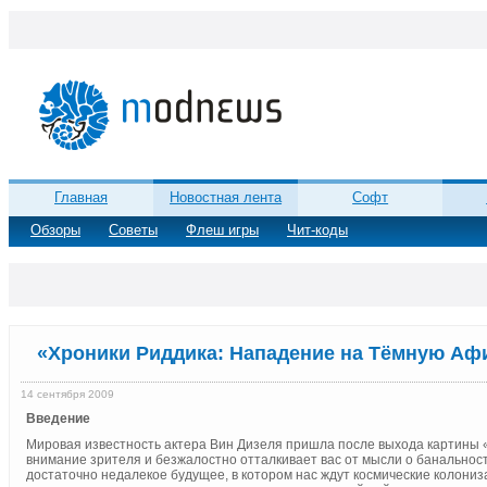
Главная
Новостная лента
Софт
Обзоры
Советы
Флеш игры
Чит-коды
«Хроники Риддика: Нападение на Тёмную Аф
14 сентября 2009
Введение
Мировая известность актера Вин Дизеля пришла после выхода картины 
внимание зрителя и безжалостно отталкивает вас от мысли о банальност
достаточно недалекое будущее, в котором нас ждут космические колони