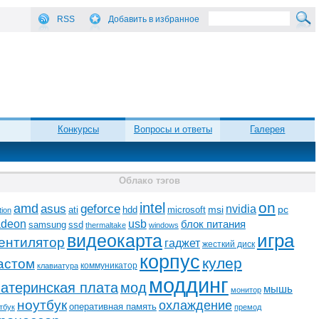
RSS
Добавить в избранное
Конкурсы
Вопросы и ответы
Галерея
Облако тэгов
on
intel
amd
asus
geforce
nvidia
ati
microsoft
msi
pc
hdd
tion
adeon
usb
блок питания
ssd
samsung
thermaltake
windows
видеокарта
игра
ентилятор
гаджет
жесткий диск
корпус
кулер
астом
коммуникатор
клавиатура
моддинг
атеринская плата
мод
мышь
монитор
ноутбук
охлаждение
оперативная память
тбук
премод