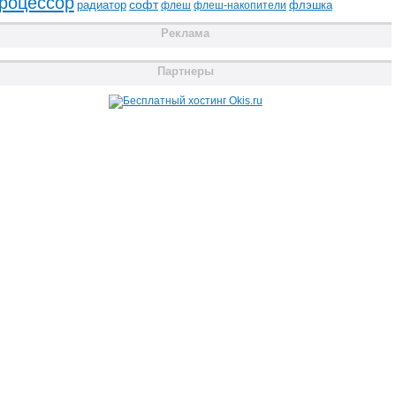
роцессор
радиатор
софт
флэшка
флеш
флеш-накопители
Реклама
Партнеры