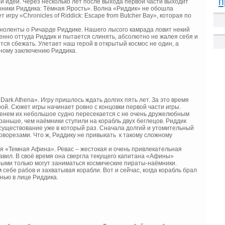
п
 идеи. Через несколько лет после выхода первой части выходит
ники Риддика: Тёмная Ярость». Волна «Риддик» не обошла
игру «Chronicles of Riddick: Escape from Butcher Bay», которая по
ноленты о Ричарде Риддике. Нашего лысого камрада ловит некий
венно оттуда Риддик и пытается слинять, абсолютно не жалея себя и
ся сбежать. Улетает наш герой в открытый космос не один, а
ному заключению Риддика.
n Dark Athena». Игру пришлось ждать долгих пять лет. За это время
ой. Сюжет игры начинает ровно с концовки первой части игры.
еменем их небольшое судно пересекается с не очень дружелюбным
аньше, чем наёмники ступили на корабль двух беглецов. Риддик
существование уже в который раз. Сначала долгий и утомительный
оворезами. Что ж, Риддику не привыкать к такому сложному
ля «Темная Афина». Ревас – жестокая и очень привлекательная
равил. В своё время она свергла текущего капитана «Афины»
рыми только могут заниматься космические пираты-наёмники.
бе рабов и захватывая корабли. Вот и сейчас, когда корабль брал
нью в лице Риддика.