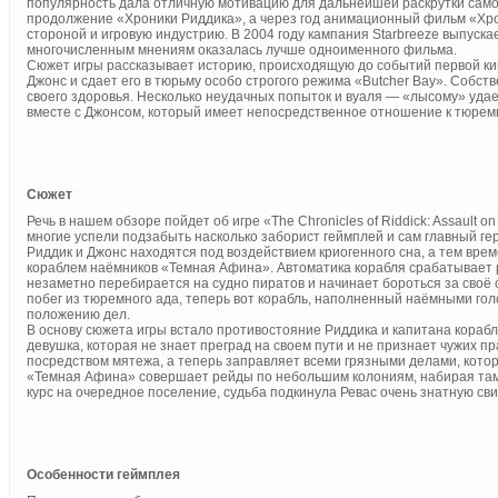
популярность дала отличную мотивацию для дальнейшей раскрутки самой
продолжение «Хроники Риддика», а через год анимационный фильм «Хро
стороной и игровую индустрию. В 2004 году кампания Starbreeze выпускает 
многочисленным мнениям оказалась лучше одноименного фильма.
Сюжет игры рассказывает историю, происходящую до событий первой ки
Джонс и сдает его в тюрьму особо строгого режима «Butcher Bay». Собст
своего здоровья. Несколько неудачных попыток и вуаля — «лысому» удает
вместе с Джонсом, который имеет непосредственное отношение к тюрем
Сюжет
Речь в нашем обзоре пойдет об игре «The Chronicles of Riddick: Assault o
многие успели подзабыть насколько заборист геймплей и сам главный гер
Риддик и Джонс находятся под воздействием криогенного сна, а тем вр
кораблем наёмников «Темная Афина». Автоматика корабля срабатывает р
незаметно перебирается на судно пиратов и начинает бороться за своё 
побег из тюремного ада, теперь вот корабль, наполненный наёмными гол
положению дел.
В основу сюжета игры встало противостояние Риддика и капитана кораб
девушка, которая не знает преград на своем пути и не признает чужих п
посредством мятежа, а теперь заправляет всеми грязными делами, кото
«Темная Афина» совершает рейды по небольшим колониям, набирая там се
курс на очередное поселение, судьба подкинула Ревас очень знатную сви
Особенности геймплея