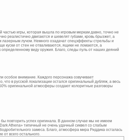
й частью игры, которая вышла по игровым меркам давно, точно не
чно реалистично двигаются и шевелят губами, кровь брызжет, а
м лазерным лучом. Немного озадачат спецэффекты стрельбы и
ще куски от стен не отваливаются, ящики не ломаются, а
к определенному виду оружия. Благо, следы пуль от наших деяний
лили особое внимание. Каждого персонажа озвучивает
, что в русской локализации остался оригинальный дубляж, а весь
ов 50% оригинальной атмосферы создают колоритные разговоры
я бы повторить успех оригинала. В данном случае мы не имеем
 Dark Athena» типичный не очень удачный сиквел со слабым
убодробительного замеса. Благо, атмосфера мира Риддика осталась
 от всего остального.