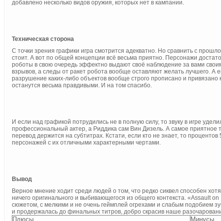
добавлено несколько видов оружия, которых нет в кампании.
Техническая сторона
С точки зрения графики игра смотрится адекватно. Но сравнить с прошло
стоит. А вот по общей концепции всё весьма приятно. Персонажи достато
роботы в свою очередь эффектно выдают своё наблюдение за вами свои
взрывов, а следы от ракет робота вообще оставляют желать лучшего. А е
разрушение каких-либо объектов вообще строго прописано и привязано 
останутся весьма правдивыми. И на том спасибо.
И если над графикой потрудились не в полную силу, то звуку в игре уде
профессиональный актер, а Риддика сам Вин Дизель. А самое приятное то
перевод держится на субтитрах. Кстати, если кто не знает, то процент
персонажей с их отличными характерными чертами.
Вывод
Верное мнение ходит среди людей о том, что редко сиквел способен хот
ничего оригинального и выбивающегося из общего контекста. «Assault on
сюжетом, с мелкими и не очень геймплей огрехами и слабым подобием з
и продержалась до финальных титров, добро скрасив наше разочарование
Плюсы
Минусы