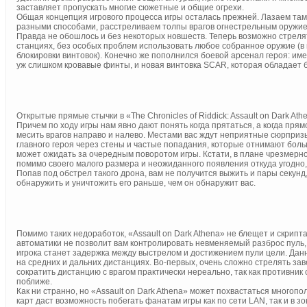
заставляет пропускать многие сюжетные и общие огрехи.
Общая концепция игрового процесса игры осталась прежней. Лазаем там,
разными способами, расстреливаем толпы врагов огнестрельным оружи
Правда не обошлось и без некоторых новшеств. Теперь возможно стреля
станциях, без особых проблем использовать любое собранное оружие (в
блокировки винтовок). Конечно же пополнился боевой арсенал героя: им
уж слишком кровавые финты, и новая винтовка SCAR, которая обладает
Открытые прямые стычки в «The Chronicles of Riddick: Assault on Dark 
Причем по ходу игры нам явно дают понять когда прятаться, а когда прям
месить врагов направо и налево. Местами вас ждут неприятные сюрпризы
главного героя через стены и частые попадания, которые отнимают больш
может ожидать за очередным поворотом игры. Кстати, в плане чрезмерно
помимо своего малого размера и неожиданного появления откуда угодно,
Попав под обстрел такого дрона, вам не получится выжить и пары секун
обнаружить и уничтожить его раньше, чем он обнаружит вас.
Помимо таких недоработок, «Assault on Dark Athena» не блещет и скрип
автоматики не позволит вам контролировать невменяемый разброс пуль, 
игрока станет задержка между выстрелом и достижением пули цели. Дан
на средних и дальних дистанциях. Во-первых, очень сложно стрелять заве
сократить дистанцию с врагом практически нереально, так как противни
поближе.
Как ни странно, но «Assault on Dark Athena» может похвастаться много
карт даст возможность побегать фанатам игры как по сети LAN, так и в з