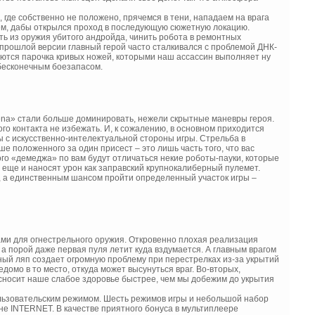
 где собственно не положено, прячемся в тени, нападаем на врага
ем, дабы открылся проход в последующую сюжетную локацию.
ть из оружия убитого андройда, чинить робота в ремонтных
 прошлой версии главный герой часто сталкивался с проблемой ДНК-
еются парочка кривых ножей, которыми наш ассассин выполняет ну
 бесконечным боезапасом.
Athena» стали больше доминировать, нежели скрытные маневры героя.
ого контакта не избежать. И, к сожалению, в основном приходится
 с искусственно-интелектуальной стороны игры. Стрельба в
е положенного за один присест – это лишь часть того, что вас
го «демеджа» по вам будут отличаться некие роботы-пауки, которые
 еще и наносят урон как заправский крупнокалиберный пулемет.
д, а единственным шансом пройти определенный участок игры –
тами для огнестрельного оружия. Откровенно плохая реализация
а порой даже первая пуля летит куда вздумается. А главным врагом
ный ляп создает огромную проблему при перестрелках из-за укрытий
домо в то место, откуда может высунуться враг. Во-вторых,
к сносит наше слабое здоровье быстрее, чем мы добежим до укрытия
пользовательским режимом. Шесть режимов игры и небольшой набор
оне INTERNET. В качестве приятного бонуса в мультиплеере