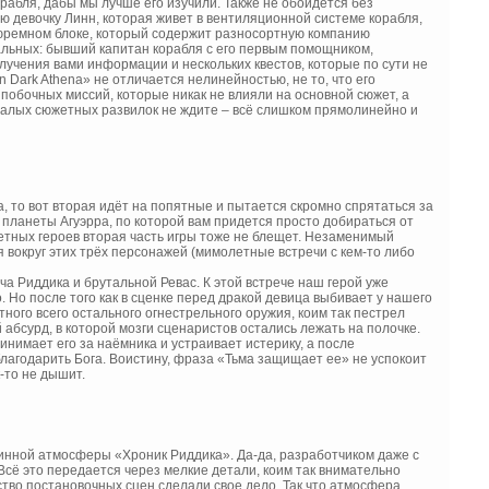
рабля, дабы мы лучше его изучили. Также не обойдется без
ю девочку Линн, которая живет в вентиляционной системе корабля,
тюремном блоке, который содержит разносортную компанию
альных: бывший капитан корабля с его первым помощником,
олучения вами информации и нескольких квестов, которые по сути не
 Dark Athena» не отличается нелинейностью, не то, что его
 побочных миссий, которые никак не влияли на основной сюжет, а
е малых сюжетных развилок не ждите – всё слишком прямолинейно и
а, то вот вторая идёт на попятные и пытается скромно спрятаться за
планеты Агуэрра, по которой вам придется просто добираться от
жетных героев вторая часть игры тоже не блещет. Незаменимый
я вокруг этих трёх персонажей (мимолетные встречи с кем-то либо
ча Риддика и брутальной Ревас. К этой встрече наш герой уже
 Но после того как в сценке перед дракой девица выбивает у нашего
ного всего остального огнестрельного оружия, коим так пестрел
абсурд, в которой мозги сценаристов остались лежать на полочке.
нимает его за наёмника и устраивает истерику, а после
агодарить Бога. Воистину, фраза «Тьма защищает ее» не успокоит
-то не дышит.
стинной атмосферы «Хроник Риддика». Да-да, разработчиком даже с
Всё это передается через мелкие детали, коим так внимательно
тво постановочных сцен сделали свое дело. Так что атмосфера