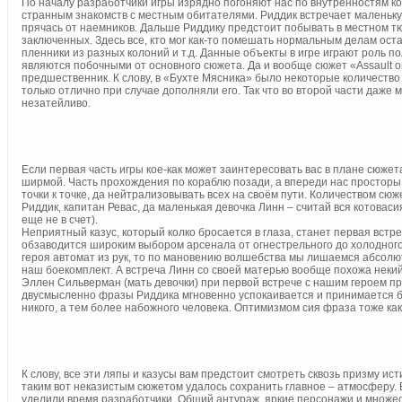
По началу разработчики игры изрядно погоняют нас по внутренностям ко
странным знакомств с местным обитателями. Риддик встречает маленьку
прячась от наемников. Дальше Риддику предстоит побывать в местном 
заключенных. Здесь все, кто мог как-то помешать нормальным делам ост
пленники из разных колоний и т.д. Данные объекты в игре играют роль п
являются побочными от основного сюжета. Да и вообще сюжет «Assault on
предшественник. К слову, в «Бухте Мясника» было некоторые количество
только отлично при случае дополняли его. Так что во второй части даж
незатейливо.
Если первая часть игры кое-как может заинтересовать вас в плане сюжет
ширмой. Часть прохождения по кораблю позади, а впереди нас просторы 
точки к точке, да нейтрализовывать всех на своём пути. Количеством сю
Риддик, капитан Ревас, да маленькая девочка Линн – считай вся котоваси
еще не в счет).
Неприятный казус, который колко бросается в глаза, станет первая встре
обзаводится широким выбором арсенала от огнестрельного до холодного.
героя автомат из рук, то по мановению волшебства мы лишаемся абсолют
наш боекомплект. А встреча Линн со своей матерью вообще похожа некий 
Эллен Сильверман (мать девочки) при первой встрече с нашим героем при
двусмысленно фразы Риддика мгновенно успокаивается и принимается бл
никого, а тем более набожного человека. Оптимизмом сия фраза тоже как
К слову, все эти ляпы и казусы вам предстоит смотреть сквозь призму и
таким вот неказистым сюжетом удалось сохранить главное – атмосферу. 
уделили время разработчики. Общий антураж, яркие персонажи и множес