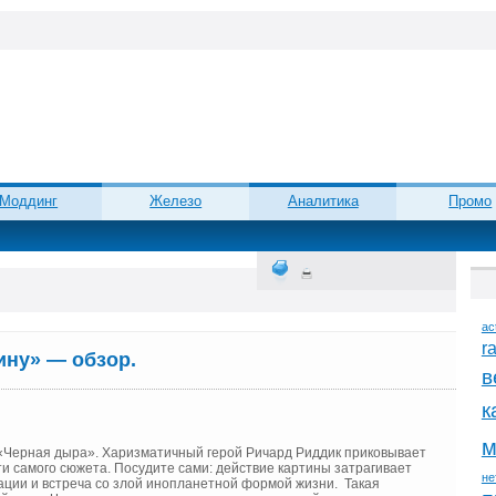
Моддинг
Железо
Аналитика
Промо
ac
r
ину» — обзор.
в
к
м
«Черная дыра». Харизматичный герой Ричард Риддик приковывает
и самого сюжета. Посудите сами: действие картины затрагивает
не
зации и встреча со злой инопланетной формой жизни. Такая