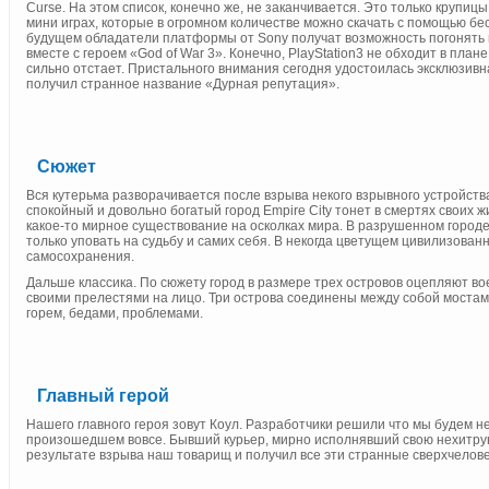
Curse. На этом список, конечно же, не заканчивается. Это только крупи
мини играх, которые в огромном количестве можно скачать с помощью бе
будущем обладатели платформы от Sony получат возможность погонять в
вместе с героем «God of War 3». Конечно, PlayStation3 не обходит в план
сильно отстает. Пристального внимания сегодня удостоилась эксклюзивн
получил странное название «Дурная репутация».
Сюжет
Вся кутерьма разворачивается после взрыва некого взрывного устройства
спокойный и довольно богатый город Empire City тонет в смертях своих 
какое-то мирное существование на осколках мира. В разрушенном город
только уповать на судьбу и самих себя. В некогда цветущем цивилизован
самосохранения.
Дальше классика. По сюжету город в размере трех островов оцепляют во
своими прелестями на лицо. Три острова соединены между собой мостам
горем, бедами, проблемами.
Главный герой
Нашего главного героя зовут Коул. Разработчики решили что мы будем не
произошедшем вовсе. Бывший курьер, мирно исполнявший свою нехитрую р
результате взрыва наш товарищ и получил все эти странные сверхчелов