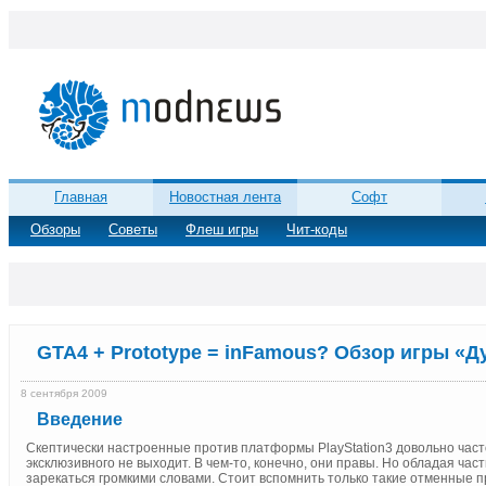
Главная
Новостная лента
Софт
Обзоры
Советы
Флеш игры
Чит-коды
GTA4 + Prototype = inFamous? Обзор игры «Д
8 сентября 2009
Введение
Скептически настроенные против платформы PlayStation3 довольно част
эксклюзивного не выходит. В чем-то, конечно, они правы. Но обладая ча
зарекаться громкими словами. Стоит вспомнить только такие отменные прое