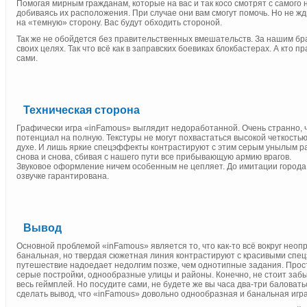
Помогая мирным гражданам, которые на вас и так косо смотрят с самог
добиваясь их расположения. При случае они вам смогут помочь. Но не жд
на «темную» сторону. Вас будут обходить стороной.
Так же не обойдется без правительственных вмешательств. За нашим бр
своих целях. Так что всё как в заправских боевиках блокбастерах. А кто п
сами.
Техническая сторона
Графически игра «inFamous» выглядит недоработанной. Очень странно, ч
потенциал на полную. Текстуры не могут похвастаться высокой четкость
духе. И лишь яркие спецэффекты контрастируют с этим серым унылым р
снова и снова, сбивая с нашего пути все прибывающую армию врагов.
Звуковое оформление ничем особенным не цепляет. До имитации города в
озвучке гарантирована.
Вывод
Основной проблемой «inFamous» является то, что как-то всё вокруг нео
банальная, но твердая сюжетная линия контрастируют с красивыми спе
путешествие надоедает недолгим позже, чем однотипные задания. Прос
серые постройки, однообразные улицы и районы. Конечно, не стоит забы
весь геймплей. Но посудите сами, не будете же вы часа два-три балова
сделать вывод, что «inFamous» довольно однообразная и банальная игра