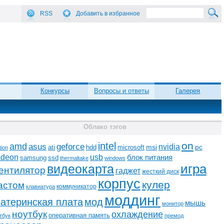
RSS
Добавить в избранное
Конкурсы
Вопросы и ответы
Галерея
Облако тэгов
on
intel
amd
asus
geforce
nvidia
ati
microsoft
msi
pc
hdd
tion
adeon
usb
блок питания
ssd
samsung
thermaltake
windows
видеокарта
игра
ентилятор
гаджет
жесткий диск
корпус
кулер
астом
коммуникатор
клавиатура
моддинг
атеринская плата
мод
мышь
монитор
ноутбук
охлаждение
оперативная память
тбук
премод