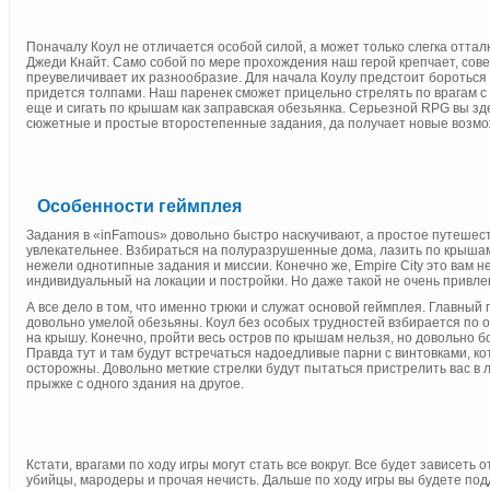
Поначалу Коул не отличается особой силой, а может только слегка отта
Джеди Кнайт. Само собой по мере прохождения наш герой крепчает, сов
преувеличивает их разнообразие. Для начала Коулу предстоит бороться
придется толпами. Наш паренек сможет прицельно стрелять по врагам с 
еще и сигать по крышам как заправская обезьянка. Серьезной RPG вы зд
сюжетные и простые второстепенные задания, да получает новые возможн
Особенности геймплея
Задания в «inFamous» довольно быстро наскучивают, а простое путешест
увлекательнее. Взбираться на полуразрушенные дома, лазить по крышам
нежели однотипные задания и миссии. Конечно же, Empire City это вам не
индивидуальный на локации и постройки. Но даже такой не очень привле
А все дело в том, что именно трюки и служат основой геймплея. Главный
довольно умелой обезьяны. Коул без особых трудностей взбирается по 
на крышу. Конечно, пройти весь остров по крышам нельзя, но довольно б
Правда тут и там будут встречаться надоедливые парни с винтовками, кото
осторожны. Довольно меткие стрелки будут пытаться пристрелить вас в
прыжке с одного здания на другое.
Кстати, врагами по ходу игры могут стать все вокруг. Все будет зависет
убийцы, мародеры и прочая нечисть. Дальше по ходу игры вы будете по