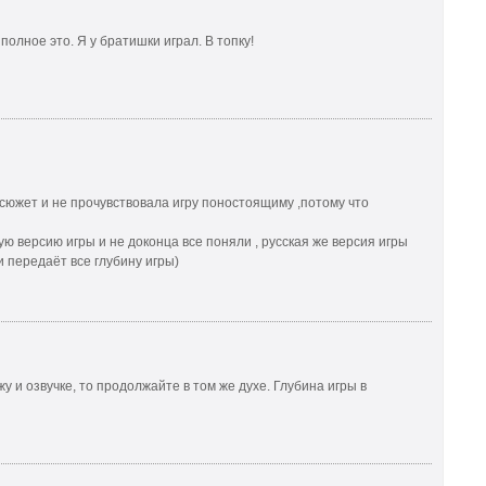
полное это. Я у братишки играл. В топку!
сюжет и не прочувствовала игру поностоящиму ,потому что
ую версию игры и не доконца все поняли , русская же версия игры
 передаёт все глубину игры)
яжу и озвучке, то продолжайте в том же духе. Глубина игры в