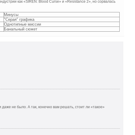
ндустрии как «SIREN: Blood Curse» и «Resistance 2», но сорвалась
Минусы
"Серая" графика
Однотипные миссии
Банальный сюжет
и даже не было. А так, конечно вам решать, стоит ли «такое»