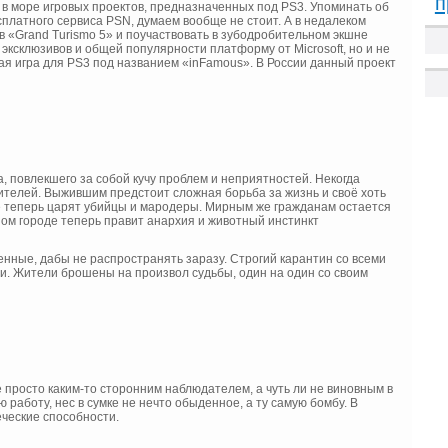
п
цы в море игровых проектов, предназначенных под PS3. Упоминать об
сплатного сервиса PSN, думаем вообще не стоит. А в недалеком
 «Grand Turismo 5» и поучаствовать в зубодробительном экшне
е эксклюзивов и общей популярности платформу от Microsoft, но и не
ая игра для PS3 под названием «inFamous». В России данный проект
, повлекшего за собой кучу проблем и неприятностей. Некогда
жителей. Выжившим предстоит сложная борьба за жизнь и своё хоть
е теперь царят убийцы и мародеры. Мирным же гражданам остается
ном городе теперь правит анархия и животный инстинкт
енные, дабы не распространять заразу. Строгий карантин со всеми
и. Жители брошены на произвол судьбы, один на один со своим
 просто каким-то сторонним наблюдателем, а чуть ли не виновным в
аботу, нес в сумке не нечто обыденное, а ту самую бомбу. В
еческие способности.