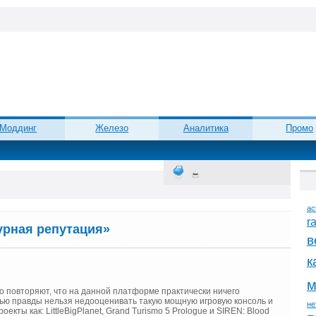
Моддинг
Железо
Аналитика
Промо
ac
r
урная репутация»
в
к
м
о повторяют, что на данной платформе практически ничего
стью правды нельзя недооценивать такую мощную игровую консоль и
не
кты как: LittleBigPlanet, Grand Turismo 5 Prologue и SIREN: Blood