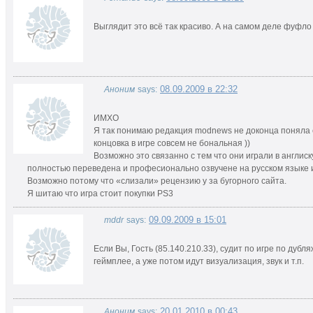
Выглядит это всё так красиво. А на самом деле фуфло 
08.09.2009 в 22:32
Аноним
says:
ИМХО
Я так понимаю редакция modnews не доконца поняла 
концовка в игре совсем не бональная ))
Возможно это связанно с тем что они играли в англиск
полностью переведена и професионально озвучене на русском языке и
Возможно потому что «слизали» рецензию у за бугорного сайта.
Я шитаю что игра стоит покупки PS3
09.09.2009 в 15:01
mddr
says:
Если Вы, Гость (85.140.210.33), судит по игре по дубл
геймплее, а уже потом идут визуализация, звук и т.п.
20.01.2010 в 00:43
Аноним
says: