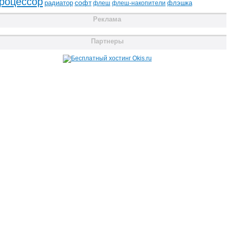
роцессор
радиатор
софт
флэшка
флеш
флеш-накопители
Реклама
Партнеры