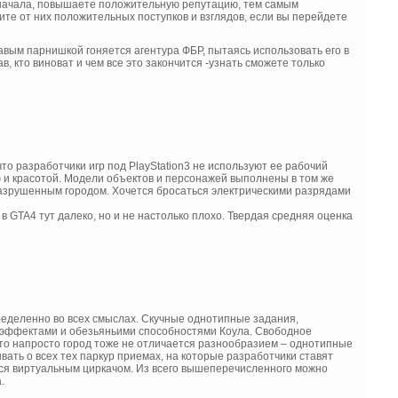
о начала, повышаете положительную репутацию, тем самым
ите от них положительных поступков и взглядов, если вы перейдете
авым парнишкой гоняется агентура ФБР, пытаясь использовать его в
рав, кто виноват и чем все это закончится -узнать сможете только
то разработчики игр под PlayStation3 не используют ее рабочий
ю и красотой. Модели объектов и персонажей выполнены в том же
азрушенным городом. Хочется бросаться электрическими разрядами
 GTA4 тут далеко, но и не настолько плохо. Твердая средняя оценка
пределенно во всех смыслах. Скучные однотипные задания,
цэффектами и обезьяньими способностями Коула. Свободное
то напросто город тоже не отличается разнообразием – однотипные
вать о всех тех паркур приемах, на которые разработчики ставят
ться виртуальным циркачом. Из всего вышеперечисленного можно
.