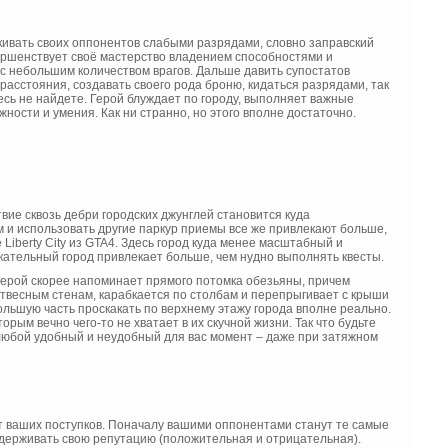
лкивать своих оппонентов слабыми разрядами, словно заправский
ершенствует своё мастерство владением способностями и
 с небольшим количеством врагов. Дальше давить супостатов
расстояния, создавать своего рода броню, кидаться разрядами, так
есь не найдете. Герой блуждает по городу, выполняет важные
ости и умения. Как ни странно, но этого вполне достаточно.
вие сквозь дебри городских джунглей становится куда
 и использовать другие паркур приемы все же привлекают больше,
 Liberty City из GTA4. Здесь город куда менее масштабный и
кательный город привлекает больше, чем нудно выполнять квесты.
 герой скорее напоминает прямого потомка обезьяны, причем
отвесным стенам, карабкается по столбам и перепрыгивает с крыши
ольшую часть проскакать по верхнему этажу города вполне реально.
рым вечно чего-то не хватает в их скучной жизни. Так что будьте
 любой удобный и неудобный для вас момент – даже при затяжном
ь от ваших поступков. Поначалу вашими оппонентами станут те самые
ддерживать свою репутацию (положительная и отрицательная).