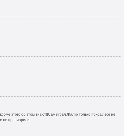
 кроме этого об этом знают!!Сам играл.Жалко только походу все не
е не пропиарили!!