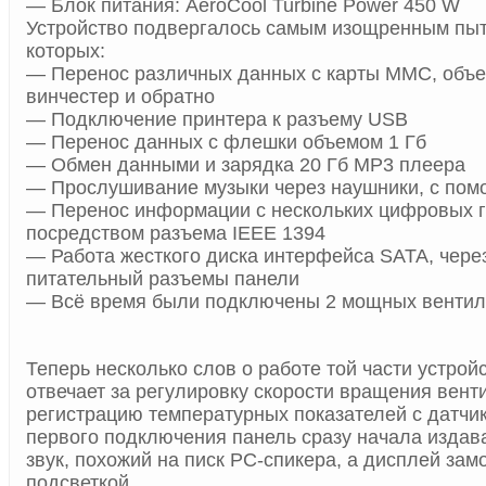
— Блок питания: AeroCool Turbine Power 450 W
Устройство подвергалось самым изощренным пыт
которых:
— Перенос различных данных с карты ММС, объе
винчестер и обратно
— Подключение принтера к разъему USB
— Перенос данных с флешки объемом 1 Гб
— Обмен данными и зарядка 20 Гб MP3 плеера
— Прослушивание музыки через наушники, с по
— Перенос информации с нескольких цифровых 
посредством разъема IEEE 1394
— Работа жесткого диска интерфейса SATA, через
питательный разъемы панели
— Всё время были подключены 2 мощных вентил
Теперь несколько слов о работе той части устройс
отвечает за регулировку скорости вращения вент
регистрацию температурных показателей с датчи
первого подключения панель сразу начала издав
звук, похожий на писк PC-спикера, а дисплей зам
подсветкой.