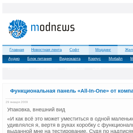
Главная
Новостная лента
Софт
Моддинг
Жел
Аудио
Блок питания
Видеокарта
Корпус
Мобайл
М
Периферия
Платформа
Процессор
Сеть
Функциональная панель «All-In-One» от ком
29 января 2009
Упаковка, внешний вид
«И как всё это может уместиться в одной малень
удивлялся я, вертя в руках коробку с функциона
выданной мне на тестирование. Судя по надписям