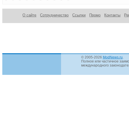
HDD —
Scythe
Panel
2
Ethernet
О сайте
Сотрудничество
Ссылки
Промо
Контакты
Ре
© 2005-2026
ModNews.ru
.
Полное или частичное заимс
международного законодател