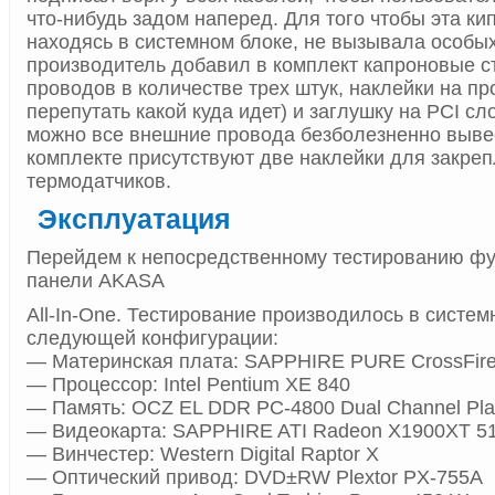
что-нибудь задом наперед. Для того чтобы эта ки
находясь в системном блоке, не вызывала особы
производитель добавил в комплект капроновые с
проводов в количестве трех штук, наклейки на пр
перепутать какой куда идет) и заглушку на PCI сл
можно все внешние провода безболезненно вывес
комплекте присутствуют две наклейки для закре
термодатчиков.
Эксплуатация
Перейдем к непосредственному тестированию ф
панели AKASA
All-In-One. Тестирование производилось в систем
следующей конфигурации:
— Материнская плата: SAPPHIRE PURE CrossFir
— Процессор: Intel Pentium XE 840
— Память: OCZ EL DDR PC-4800 Dual Channel Plat
— Видеокарта: SAPPHIRE ATI Radeon X1900XT 5
— Винчестер: Western Digital Raptor X
— Оптический привод: DVD±RW Plextor PX-755A