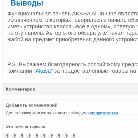
Выводы
Функциональная панель AKASA All-In-One являет
исключением, о которых говорилось в начале обз
иметь устройство класса «всё в одном», советую
на эту панель. Автор этого обзора уже начал пер
жабой на предмет приобретения данного устройст
P.S. Выражаем благодарность российскому предс
компании
"Akasa"
за предоставленные товары на 
Комментарии
Добавить комментарий
Для отправки комментария вам необходимо
.
авторизоваться
Контрольная
Контрольная
Sharkoon
Функциональная
Обзор
Реобас
Обзор
ICY Box
Контрольная
Системная
Это тоже интересно
панель
панель
представляет
панель
мультимедиа-
Noise
корпуса
—
панель
плата без
Sunbeamtech
Master
док-
Kama
панели
Isolator
Zalman
двухдисковый
Cooler
претензий:
Chromatic
Panel II
станцию
Meter от
Scythe
MS1000-
внешний
Master
Foxconn
Windmill
SATA
компании
Kama-
HS1
бокс
Aerogate
H55A