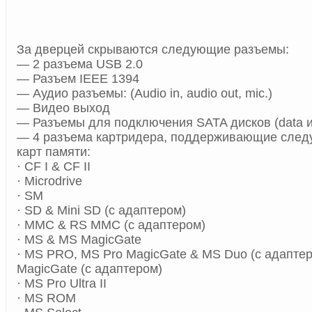
За дверцей скрываются следующие разъемы:
— 2 разъема USB 2.0
— Разъем IEEE 1394
— Аудио разъемы: (Audio in, audio out, mic.)
— Видео выход
— Разъемы для подключения SATA дисков (data и
— 4 разъема картридера, поддерживающие сле
карт памяти:
· CF I & CF II
· Microdrive
· SM
· SD & Mini SD (с адаптером)
· MMC & RS MMC (с адаптером)
· MS & MS MagicGate
· MS PRO, MS Pro MagicGate & MS Duo (с адапте
MagicGate (с адаптером)
· MS Pro Ultra II
· MS ROM